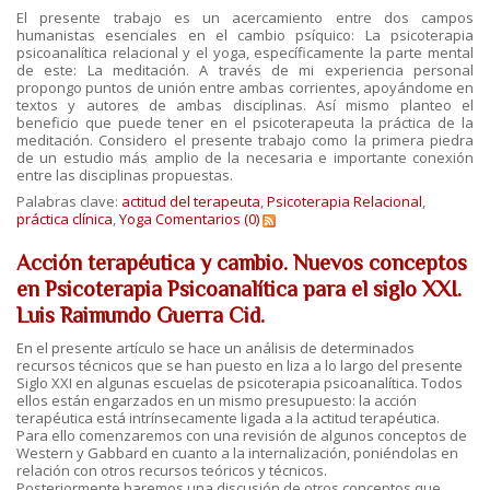
El presente trabajo es un acercamiento entre dos campos
humanistas esenciales en el cambio psíquico: La psicoterapia
psicoanalítica relacional y el yoga, específicamente la parte mental
de este: La meditación. A través de mi experiencia personal
propongo puntos de unión entre ambas corrientes, apoyándome en
textos y autores de ambas disciplinas. Así mismo planteo el
beneficio que puede tener en el psicoterapeuta la práctica de la
meditación. Considero el presente trabajo como la primera piedra
de un estudio más amplio de la necesaria e importante conexión
entre las disciplinas propuestas.
Palabras clave:
actitud del terapeuta
,
Psicoterapia Relacional
,
práctica clínica
,
Yoga
Comentarios (0)
Acción terapéutica y cambio. Nuevos conceptos
en Psicoterapia Psicoanalítica para el siglo XXI.
Luis Raimundo Guerra Cid.
En el presente artículo se hace un análisis de determinados
recursos técnicos que se han puesto en liza a lo largo del presente
Siglo XXI en algunas escuelas de psicoterapia psicoanalítica. Todos
ellos están engarzados en un mismo presupuesto: la acción
terapéutica está intrínsecamente ligada a la actitud terapéutica.
Para ello comenzaremos con una revisión de algunos conceptos de
Western y Gabbard en cuanto a la internalización, poniéndolas en
relación con otros recursos teóricos y técnicos.
Posteriormente haremos una discusión de otros conceptos que