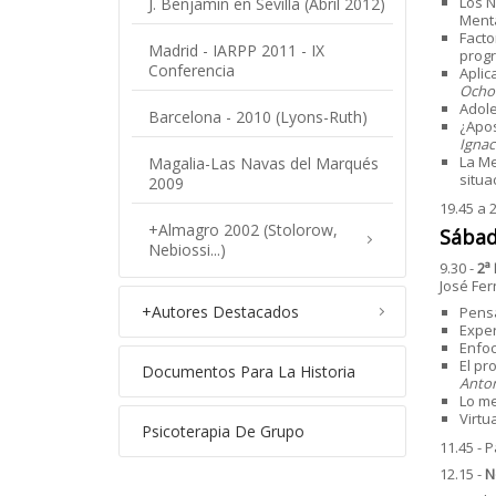
Los N
J. Benjamin en Sevilla (Abril 2012)
Menta
Facto
Madrid - IARPP 2011 - IX
progr
Conferencia
Aplic
Ochoa
Adole
Barcelona - 2010 (Lyons-Ruth)
¿Apos
Ignac
La Me
Magalia-Las Navas del Marqués
situa
2009
19.45 a 
+
Almagro 2002 (Stolorow,
Sábad
Nebiossi...)
9.30 -
2ª
José Fe
+
Autores Destacados
Pensa
Exper
Enfoc
El pr
Documentos Para La Historia
Anton
Lo me
Virtu
Psicoterapia De Grupo
11.45 - 
12.15 -
N