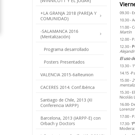
(WINNICOTT Y EL JUGAR)
Viern
09.30 - 
+
LA GRANJA 2018 (PAREJA Y
COMUNIDAD)
10.30 - 
11.00 - 
-
SALAMANCA 2016
Martín
(Mentalización)
12.00 - 
12.30 -
P
Programa desarrollado
Alejandr
El uso d
Posters Presentados
13.30 - 
14.15 -P
VALENCIA 2015-6aReunion
15.00 -
2ª
mentaliz
CACERES 2014. Conf.Ibérica
15.30 - 
Nicolás 
Santiago de Chile, 2013 (XI
16.00- D
Conferencia IARPP)
Lorenzin
17.00 - 
Barcelona, 2013 (IARPP-E) con
Orbach y Doctors
17.30-
1ª
Modera: