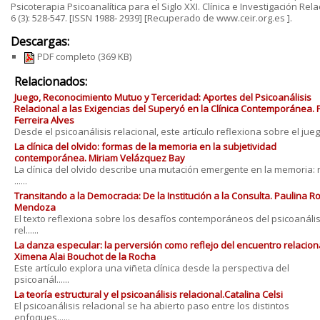
Psicoterapia Psicoanalítica para el Siglo XXI. Clínica e Investigación Rela
6 (3): 528‐547. [ISSN 1988‐ 2939] [Recuperado de www.ceir.org.es ].
Descargas:
PDF completo
(369 KB)
Relacionados:
Juego, Reconocimiento Mutuo y Terceridad: Aportes del Psicoanálisis
Relacional a las Exigencias del Superyó en la Clínica Contemporánea. 
Ferreira Alves
Desde el psicoanálisis relacional, este artículo reflexiona sobre el juego 
La clínica del olvido: formas de la memoria en la subjetividad
contemporánea. Miriam Velázquez Bay
La clínica del olvido describe una mutación emergente en la memoria: 
......
Transitando a la Democracia: De la Institución a la Consulta. Paulina 
Mendoza
El texto reflexiona sobre los desafíos contemporáneos del psicoanális
rel......
La danza especular: la perversión como reflejo del encuentro relaciona
Ximena Alai Bouchot de la Rocha
Este artículo explora una viñeta clínica desde la perspectiva del
psicoanál......
La teoría estructural y el psicoanálisis relacional.Catalina Celsi
El psicoanálisis relacional se ha abierto paso entre los distintos
enfoques......