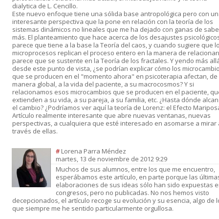
dialytica de L. Cencillo.
Este nuevo enfoque tiene una sólida base antropológica pero con u
interesante perspectiva que la pone en relación con la teoría de los
sistemas dinámicos no lineales que me ha dejado con ganas de sabe
más. El planteamiento que hace acerca de los desajustes psicológico
parece que tiene a la base la Teoría del caos, y cuando sugiere que l
microprocesos replican el proceso entero en la manera de relaciona
parece que se sustente en la Teoría de los fractales. Y yendo más allá
desde este punto de vista, ¿se podrían explicar cómo los microcambi
que se producen en el "momento ahora" en psicoterapia afectan, de
manera global, a la vida del paciente, a su macrocosmos? Y si
relacionamos esos microcambios que se producen en el paciente, qu
extienden a su vida, a su pareja, a su familia, etc. ¿Hasta dónde alca
el cambio? ¿Podríamos ver aquí la teoría de Lorenz: el Efecto Maripos
Artículo realmente interesante que abre nuevas ventanas, nuevas
perspectivas, a cualquiera que esté interesado en asomarse a mirar 
través de ellas.
#
Lorena Parra Méndez
martes, 13 de noviembre de 2012 9:29
Muchos de sus alumnos, entre los que me encuentro,
esperábamos este artículo, en parte porque las última
elaboraciones de sus ideas sólo han sido expuestas 
congresos, pero no publicadas. No nos hemos visto
decepcionados, el artículo recoge su evolución y su esencia, algo de l
que siempre me he sentido particularmente orgullosa.