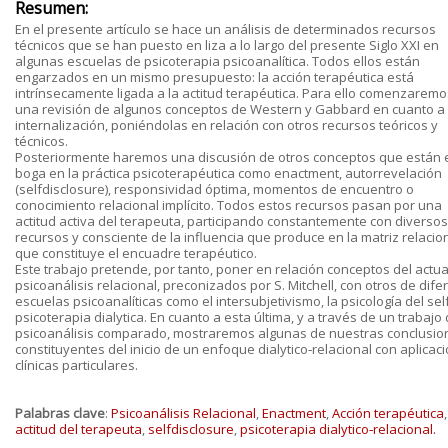
Resumen:
En el presente artículo se hace un análisis de determinados recursos
técnicos que se han puesto en liza a lo largo del presente Siglo XXI en
algunas escuelas de psicoterapia psicoanalítica. Todos ellos están
engarzados en un mismo presupuesto: la acción terapéutica está
intrínsecamente ligada a la actitud terapéutica. Para ello comenzarem
una revisión de algunos conceptos de Western y Gabbard en cuanto a 
internalización, poniéndolas en relación con otros recursos teóricos y
técnicos.
Posteriormente haremos una discusión de otros conceptos que están 
boga en la práctica psicoterapéutica como enactment, autorrevelación
(selfdisclosure), responsividad óptima, momentos de encuentro o
conocimiento relacional implícito. Todos estos recursos pasan por una
actitud activa del terapeuta, participando constantemente con diversos
recursos y consciente de la influencia que produce en la matriz relacio
que constituye el encuadre terapéutico.
Este trabajo pretende, por tanto, poner en relación conceptos del actua
psicoanálisis relacional, preconizados por S. Mitchell, con otros de dife
escuelas psicoanalíticas como el intersubjetivismo, la psicología del self
psicoterapia dialytica. En cuanto a esta última, y a través de un trabajo
psicoanálisis comparado, mostraremos algunas de nuestras conclusio
constituyentes del inicio de un enfoque dialytico‐relacional con aplicac
clínicas particulares.
Palabras clave
:
Psicoanálisis Relacional
,
Enactment
,
Acción terapéutica
,
actitud del terapeuta
,
selfdisclosure
,
psicoterapia dialytico‐relacional.