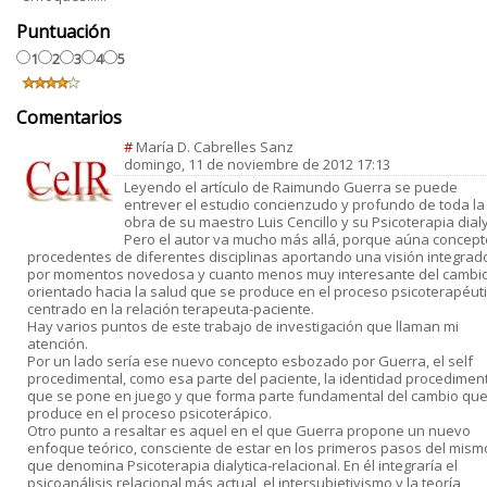
Puntuación
1
2
3
4
5
Comentarios
#
María D. Cabrelles Sanz
domingo, 11 de noviembre de 2012 17:13
Leyendo el artículo de Raimundo Guerra se puede
entrever el estudio concienzudo y profundo de toda la
obra de su maestro Luis Cencillo y su Psicoterapia dialy
Pero el autor va mucho más allá, porque aúna concep
procedentes de diferentes disciplinas aportando una visión integrad
por momentos novedosa y cuanto menos muy interesante del cambi
orientado hacia la salud que se produce en el proceso psicoterapéuti
centrado en la relación terapeuta-paciente.
Hay varios puntos de este trabajo de investigación que llaman mi
atención.
Por un lado sería ese nuevo concepto esbozado por Guerra, el self
procedimental, como esa parte del paciente, la identidad procediment
que se pone en juego y que forma parte fundamental del cambio que
produce en el proceso psicoterápico.
Otro punto a resaltar es aquel en el que Guerra propone un nuevo
enfoque teórico, consciente de estar en los primeros pasos del mism
que denomina Psicoterapia dialytica-relacional. En él integraría el
psicoanálisis relacional más actual, el intersubjetivismo y la teoría