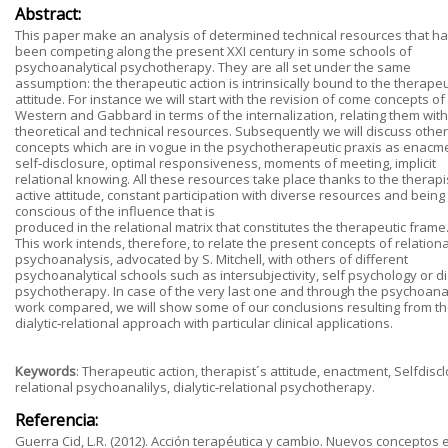
Abstract:
This paper make an analysis of determined technical resources that h
been competing along the present XXI century in some schools of
psychoanalytical psychotherapy. They are all set under the same
assumption: the therapeutic action is intrinsically bound to the therapeu
attitude. For instance we will start with the revision of come concepts of
Western and Gabbard in terms of the internalization, relating them with
theoretical and technical resources. Subsequently we will discuss other
concepts which are in vogue in the psychotherapeutic praxis as enacm
self‐disclosure, optimal responsiveness, moments of meeting, implicit
relational knowing. All these resources take place thanks to the therapi
active attitude, constant participation with diverse resources and being
conscious of the influence that is
produced in the relational matrix that constitutes the therapeutic frame
This work intends, therefore, to relate the present concepts of relationa
psychoanalysis, advocated by S. Mitchell, with others of different
psychoanalytical schools such as intersubjectivity, self psychology or di
psychotherapy. In case of the very last one and through the psychoanal
work compared, we will show some of our conclusions resulting from t
dialytic‐relational approach with particular clinical applications.
Keywords
: Therapeutic action, therapist´s attitude, enactment, Selfdisc
relational psychoanalilys, dialytic‐relational psychotherapy.
Referencia:
Guerra Cid, L.R. (2012). Acción terapéutica y cambio. Nuevos conceptos 