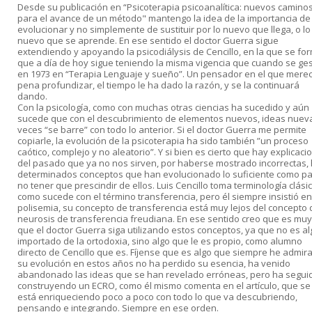
Desde su publicación en “Psicoterapia psicoanalítica: nuevos camino
para el avance de un método" mantengo la idea de la importancia de
evolucionar y no simplemente de sustituir por lo nuevo que llega, o lo
nuevo que se aprende. En ese sentido el doctor Guerra sigue
extendiendo y apoyando la psicodiálysis de Cencillo, en la que se fo
que a día de hoy sigue teniendo la misma vigencia que cuando se ge
en 1973 en “Terapia Lenguaje y sueño”. Un pensador en el que merec
pena profundizar, el tiempo le ha dado la razón, y se la continuará
dando.
Con la psicología, como con muchas otras ciencias ha sucedido y aún
sucede que con el descubrimiento de elementos nuevos, ideas nueva
veces “se barre” con todo lo anterior. Si el doctor Guerra me permite
copiarle, la evolución de la psicoterapia ha sido también ”un proceso
caótico, complejo y no aleatorio”. Y si bien es cierto que hay explicaci
del pasado que ya no nos sirven, por haberse mostrado incorrectas,
determinados conceptos que han evolucionado lo suficiente como p
no tener que prescindir de ellos. Luis Cencillo toma terminología clási
como sucede con el término transferencia, pero él siempre insistió en
polisemia, su concepto de transferencia está muy lejos del concepto 
neurosis de transferencia freudiana. En ese sentido creo que es muy 
que el doctor Guerra siga utilizando estos conceptos, ya que no es al
importado de la ortodoxia, sino algo que le es propio, como alumno
directo de Cencillo que es. Fíjense que es algo que siempre he admir
su evolución en estos años no ha perdido su esencia, ha venido
abandonado las ideas que se han revelado erróneas, pero ha segui
construyendo un ECRO, como él mismo comenta en el artículo, que se
está enriqueciendo poco a poco con todo lo que va descubriendo,
pensando e integrando. Siempre en ese orden.