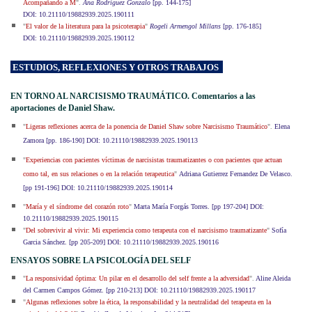
Acompañando a M
".
Ana Rodriguez Gonzalo
[pp. 144-175]
DOI: 10.21110/19882939.2025.190111
"
El valor de la literatura para la psicoterapia
"
Rogeli Armengol Millans
[pp. 176-185]
DOI: 10.21110/19882939.2025.190112
ESTUDIOS, REFLEXIONES Y OTROS TRABAJOS
EN TORNO AL NARCISISMO TRAUMÁTICO. Comentarios a las
aportaciones de Daniel Shaw.
"
Ligeras reflexiones acerca de la ponencia de Daniel Shaw sobre Narcisismo Traumático
".
Elena
Zamora [
pp. 186-190] DOI: 10.21110/19882939.2025.190113
"
Experiencias con pacientes víctimas de narcisistas traumatizantes o con pacientes que actuan
como tal, en sus relaciones o en la relación terapeutica
"
Adriana Gutierrez Fernandez De Velasco.
[pp 191-196] DOI: 10.21110/19882939.2025.190114
"
María y el síndrome del corazón roto
"
Marta María Forgás Torres. [pp 197-204] DOI:
10.21110/19882939.2025.190115
"
Del sobrevivir al vivir: Mi experiencia como terapeuta con el narcisismo traumatizante
"
Sofía
Garcia Sánchez. [pp 205-209] DOI: 10.21110/19882939.2025.190116
ENSAYOS SOBRE LA PSICOLOGÍA DEL SELF
"
La responsividad óptima: Un pilar en el desarrollo del self frente a la adversidad
".
Aline Aleida
del Carmen Campos Gómez. [pp 210-213] DOI: 10.21110/19882939.2025.190117
"
Algunas reflexiones sobre la ética, la responsabilidad y la neutralidad del terapeuta en la