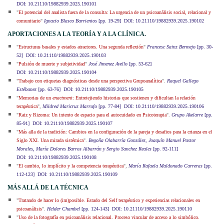
DOI: 10.21110/19882939.2025.190101
"
El potencial del analista fuera de la consulta: La urgencia de un psicoanálisis social, relacional y
comunitario
"
Ignacio Blasco Barrientos
[pp. 19-29] DOI: 10.21110/19882939.2025.190102
APORTACIONES A LA TEORÍA Y A LA CLÍNICA.
"
Estructuras basales y estados atractores. Una segunda reflexión
"
Francesc Sainz Bermejo
[pp. 30-
52] DOI: 10.21110/19882939.2025.190103
"
Pulsión de muerte y subjetividad
"
José Jimenez Avello
[pp. 53-62]
DOI: 10.21110/19882939.2025.190104
"
Trabajo con etiquetas diagnósticas desde una perspectiva Grupoanalítica
".
Raquel Gallego
Estébanez
[pp. 63-76] DOI: 10.21110/19882939.2025.190105
"
Memorias de un
enactment
: Entretejiendo historias que sostienen y dificultan la relación
terapéutica
",
Mildred Maricruz Marrufo
[pp. 77-84] DOI: 10.21110/19882939.2025.190106
"
Raiz y Rizoma: Un intento de espacio para el autocuidado en Psicoterapia
".
Grupo Akelarre
[pp.
85-91] DOI: 10.21110/19882939.2025.190107
"
Más alla de la tradición: Cambios en la configuración de la pareja y desafios para la crianza en el
Siglo XXI. Una mirada sistémica
".
Begoña Olabarría González, Joaquín Manuel Pastor
Morales, María Dolores Barros Albarrán y Sergio Sanchez Reales
[pp. 92-111]
DOI: 10.21110/19882939.2025.190108
"
El cambio, lo implícito y la competencia terapéutica
",
María Rafaela Maldonado Carreras
[pp.
112-123] DOI: 10.21110/19882939.2025.190109
MÁS ALLÁ DE LA TÉCNICA
"
Tratando de hacer lo (im)posible. Estado del Self terapéutico y experiencias relacionales en
psicoanálisis
".
Helder Chambel
[pp. 124-143] DOI: 10.21110/19882939.2025.190110
"
Uso de la fotografía en psicoanálisis relacional. Proceso vincular de acceso a lo simbólico.