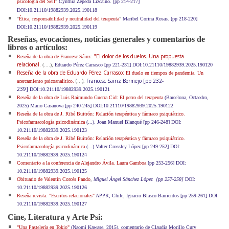
psicologia del Self
"
Cynthia Zepeda Lizcaino. [pp 214-217]
DOI:10.21110/19882939.2025.190118
"
Ética, responsabilidad y neutralidad del terapeuta
"
Maribel Corina Rosas. [pp 218-220]
DOI:10.21110/19882939.2025.190119
Reseñas, evocaciones, noticias generales y comentarios de
libros o artículos:
"El dolor de los duelos. Una propuesta
Reseña de la obra de Francesc Sáinz:
relacional.
(....),
Eduardo Pérez Carrasco [pp 221-231] DOI:10.21110/19882939.2025.190120
Reseña de la obra de Eduardo Pérez Carrasco:
El duelo en tiempos de pandemia. Un
(...),
Francesc Sainz Bermejo [pp 232-
acercamiento psicoanalítico.
239]
DOI:10.21110/19882939.2025.190121
Reseña de la obra de Luis Raimundo Guerra Cid: El perro del terapeuta
(Barcelona, Octaedro,
2025) Mario Casanova [pp 240-245] DOI:10.21110/19882939.2025.190122
Reseña de la obra de J. Ribé Buitrón: Relación terapéutica y fármaco psiquiátrico.
Psicofarmacología psicodinámica
(...). Joan Manuel Blanqué [pp 246-248] DOI:
10.21110/19882939.2025.190123
Reseña de la obra de J. Ribé Buitrón: Relación terapéutica y fármaco psiquiátrico.
Psicofarmacología psicodinámica
(...) Valter Crossley López [pp 249-252] DOI:
10.21110/19882939.2025.190124
Comentario a la conferencia de Alejandro Ávila. Laura Gamboa
[pp 253-256] DOI:
10.21110/19882939.2025.190125
Obituario de Valentín Corcés Pando
,
Miguel Ángel Sánchez López [pp 257-258]
DOI:
10.21110/19882939.2025.190126
Reseña revista: "Escritos relacionales"
APPR, Chile, Ignacio Blasco Barrientos [pp 259-261] DOI:
10.21110/19882939.2025.190127
Cine, Literatura y Arte Psi:
"Una Pastelería en Tokio"
(Naomi Kawase, 2015), comentario de Claudia Morillo Cury