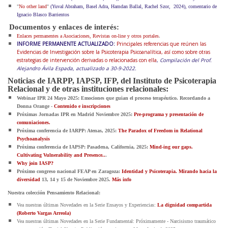
"
No other land
"
(Yuval Abraham, Basel Adra, Hamdan Ballal, Rachel Szor, 2024), comentario de
Ignacio Blasco Barrientos
Documentos y enlaces de interés:
.
Enlaces permanentes a Asociaciones, Revistas on-line y otros portales
INFORME PERMANENTE ACTUALIZADO:
Principales referencias que reúnen las
Evidencias de Investigación sobre la Psicoterapia Psicoanalítica, así como sobre otras
estrategias de intervención derivadas o relacionadas con ella
,
Compilación del Prof.
Alejandro Ávila Espada, actualizado a 30-9-2022.
Noticias de IARPP, IAPSP, IFP, del Instituto de Psicoterapia
Relacional y de otras instituciones relacionales:
Webinar IPR 24 Mayo 2025: Emociones que guian el proceso terapéutico. Recordando a
Donna Orange -
Contenido e inscripciones
Próximas Jornadas IPR en Madrid Noviembre 2025:
Pre-programa y presentación de
comuniaciones.
Próxima conferencia de IARPP: Atenas, 2025:
The Paradox of Freedom in Relational
Psychoanalysis
Próxima conferencia de IAPSP: Pasadena, California, 2025:
Mind-ing our gaps.
Cultivating Vulnerability and Presence..
.
Why join IASP?
Próximo congreso nacional FEAP en Zaragoza:
Identidad y Psicoterapia. Mirando hacia la
diversidad
13, 14 y 15 de Noviembre 2025.
Más info
Nuestra colección Pensamiento Relacional:
Vea nuestras últimas Novedades en la Serie Ensayos y Experiencias:
La dignidad compartida
(Roberto Vargas Arreola)
Vea nuestras últimas Novedades en la Serie Fundamental: Próximamente - Narcisismo traumático