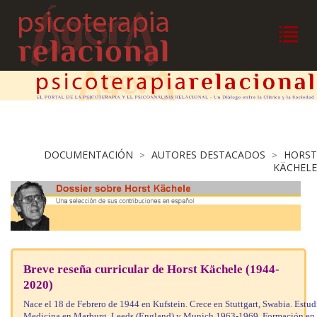
DOCUMENTACIÓN
AUTORES DESTACADOS
HORST
>
>
KÄCHELE
Breve reseña curricular de Horst Kächele (1944-
2020)
Nace el 18 de Febrero de 1944 en Kufstein. Crece en Stuttgart, Swabia.
Estud
Medicina en Marburg, Leeds (England) y Munich 1963-1969. Formación en