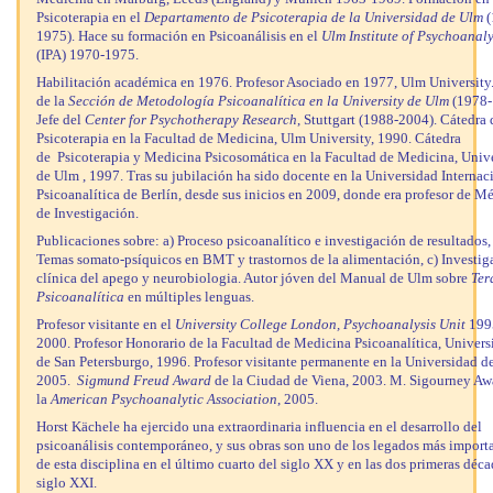
Psicoterapia en el
Departamento de Psicoterapia de la Universidad de Ulm
(
1975). Hace su formación en Psicoanálisis en el
Ulm Institute of Psychoanaly
(IPA) 1970-1975.
Habilitación académica en 1976.
Profesor Asociado en 1977, Ulm University
de la
Sección de Metodología Psicoanalítica en la University de Ulm
(1978-
Jefe del
Center for Psychotherapy Research
, Stuttgart (1988-2004).
Cátedra 
Psicoterapia en la Facultad de Medicina, Ulm University, 1990.
Cátedra
de Psicoterapia y Medicina Psicosomática en la Facultad de Medicina, Univ
de Ulm , 1997. Tras su jubilación ha sido docente en la Universidad Internac
Psicoanalítica de Berlín, desde sus inicios en 2009, donde era profesor de M
de Investigación.
Publicaciones sobre: a) Proceso psicoanalítico e investigación de resultados,
Temas somato-psíquicos en BMT y trastornos de la alimentación, c) Investig
clínica del apego y neurobiologia.
Autor jóven del Manual de Ulm sobre
Ter
Psicoanalítica
en múltiples lenguas.
Profesor visitante en el
University College London, Psychoanalysis Unit
199
2000.
Profesor Honorario de la Facultad de Medicina Psicoanalítica, Univers
de San Petersburgo, 1996.
Profesor visitante permanente en la Universidad d
2005.
Sigmund Freud Award
de la Ciudad de Viena, 2003.
M. Sigourney Aw
la
American Psychoanalytic Association
, 2005.
Horst Kächele ha ejercido una extraordinaria influencia en el desarrollo del
psicoanálisis contemporáneo, y sus obras son uno de los legados más import
de esta disciplina en el último cuarto del siglo XX y en las dos primeras déca
siglo XXI.