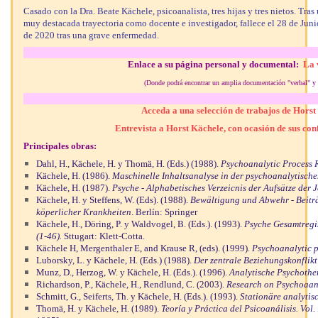
Casado con la Dra. Beate Kächele, psicoanalista, tres hijas y tres nietos. Tras
muy destacada trayectoria como docente e investigador, fallece el 28 de Juni
de 2020 tras una grave enfermedad.
Enlace a su página personal y documental:
La 
(Donde podrá encontrar un amplia documentación "verbal" y 
Acceda a una selección de trabajos de Horst
Entrevista a Horst Kächele, con ocasión de sus co
Principales obras:
Dahl, H., Kächele, H. y Thomä, H. (Eds.) (1988).
Psychoanalytic Process 
Kächele, H. (1986).
Maschinelle Inhaltsanalyse in der psychoanalytisch
Kächele, H. (1987).
Psyche - Alphabetisches Verzeicnis der Aufsätze der
Kächele, H. y Steffens, W. (Eds). (1988).
Bewältigung und Abwehr - Beitr
köperlicher Krankheiten
. Berlín: Springer
Kächele, H., Döring, P. y Waldvogel, B. (Eds.). (1993).
Psyche Gesamtregis
(1-46).
Sttugart: Klett-Cotta.
Kächele H, Mergenthaler E, and Krause R, (eds). (1999).
Psychoanalytic pr
Luborsky, L. y Kächele, H. (Eds.) (1988).
Der zentrale Beziehungskonflikt
Munz, D., Herzog, W. y Kächele, H. (Eds.). (1996).
Analytische Psychothe
Richardson, P., Kächele, H., Rendlund, C. (2003).
Research on Psychoaana
Schmitt, G., Seiferts, Th. y Kächele, H. (Eds.). (1993).
Stationäre analytis
Thomä, H. y Kächele, H. (1989).
Teoría y Práctica del Psicoanálisis. Vol