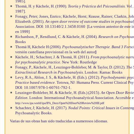
1985].
Thomä, H. y Kächele, H. (1990).
Teoría y Práctica del Psicoanálisis.
Vol.
1987].
Fonagy, Peter; Jones, Enrico; Kächele, Horst; Krause, Rainer; Clarkin, Jo
Elizabeth. (2001).
An open door review of outcome studies in psychoanal
Association. DOI: 10.13140/2.1.3458.0160 [La version anterior de este
en 1999]
Richardson, P., Rendlund, C. & Kächele, H. (2004).
Research on Psychoan
Books
Thomä H, Kächele H (2006).
Psychoanalytischer Therapie. Band 3 Fors
versión castellana provisional en la web del autor
]
Kächele, H.; Schachter, J. & Thomä, H. (2011).
From psychoanalytic narrat
for psychoanalytic practice.
New York: Routledge
Fonagy, P., Kächele, H., Leuzinger-Bohleber, M. & Taylor, D. (2012).
The 
Extraclinical Research in Psychoanalysis.
London: Karnac Books
Levy, R.A., Ablon, J. S., & Kächele, H. (Eds.). (2012).
Psychodynamic psyc
Practice based evidence
. Totowa, NJ: Humana Press. Current Clinical Psy
DOI: 10.1007/978-1-60761-792-1.
Leuzinger-Bohleber, M. & Kächele, H. (Eds.) (2015).
An Open Door Review
Edition
. London: International Psychoanalytical Association. Accesible e
http://www.ipa.world/ipa/IPA_Docs/Open%20Door%20Review%20III.pdf
Schachter, J; Kächele, H. (2017).
Nodal Points: Critical Issues in Conte
Psychoanalytic Books.
Varias de sus obras han sido traducidas a numerosos idiomas.