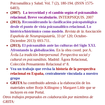
Psicoanalítica y Salud. Vol. 7 (2), 180-194. (ISSN 1575-
6483).
(2007)
.
La terceridad y el cambio según el psicoanálisis
relacional. Breve vocabulario.
INTERPSIQUIS. 2007
(2013).
Reconsiderando la clasificación psicopatológica
desde el punto de vista psicoanalítico-relacional. Lo
histérico/histriónico como modelo
.
Revista de la Asociación
Española de Neuropsiquiatría
, 33 (nº 120; Octubre-
Diciembre 2013): 693-711.
(2013).
El psicoanálisis ante las culturas del Siglo XXI.
Afrontando la globalización.
En la obra coord. por A.
Ávila
La tradición Interpersonal. Perspectiva social y
cultural en psicoanálisis.
Madrid: Ágora Relacional,
Colección Pensamiento Relacional nº 8.
Vea un trabajo que revisa la
historia de la perspectiva
relacional en España
, centralmente vinculada a nuestro
grupo
GRITA
ha contribuido además a la elaboración de los
materiales sobre
Borjn Killingmo
y
Margaret Little
que se
incluyen en este Portal.
Otros trabajos preparados en colaboración por miembros de
GRITA: