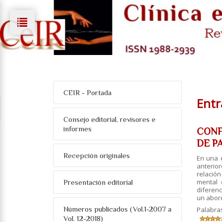
CEIR - Portada
Entr
Consejo editorial, revisores e
informes
CONF
DE PA
Recepción originales
En una 
anterio
relació
mental 
Presentación editorial
diferenc
un abord
Números publicados (Vol.1-2007 a
Palabra
Vol. 12-2018)