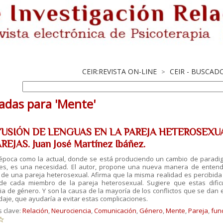
CEIR:REVISTA ON-LINE
CEIR - BUSCAD
>
adas para 'Mente'
USIÓN DE LENGUAS EN LA PAREJA HETEROSEXUA
REJAS. Juan José Martínez Ibáñez.
época como la actual, donde se está produciendo un cambio de paradigm
res, es una necesidad. El autor, propone una nueva manera de entend
n de una pareja heterosexual. Afirma que la misma realidad es percibi
de cada miembro de la pareja heterosexual. Sugiere que estas dific
ia de género. Y son la causa de la mayoría de los conflictos que se dan 
aje, que ayudaría a evitar estas complicaciones.
s clave:
Relación
,
Neurociencia
,
Comunicación
,
Género
,
Mente
,
Pareja
,
fun