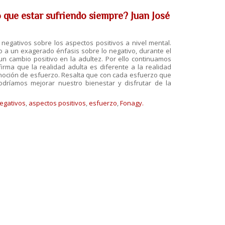
o que estar sufriendo siempre? Juan José
 negativos sobre los aspectos positivos a nivel mental.
o a un exagerado énfasis sobre lo negativo, durante el
n cambio positivo en la adultez. Por ello continuamos
irma que la realidad adulta es diferente a la realidad
a noción de esfuerzo. Resalta que con cada esfuerzo que
odríamos mejorar nuestro bienestar y disfrutar de la
egativos
,
aspectos positivos
,
esfuerzo
,
Fonagy.