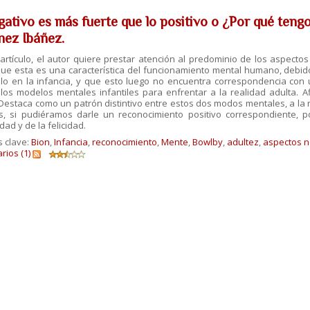
gativo es más fuerte que lo positivo o ¿Por qué teng
nez Ibáñez.
artículo, el autor quiere prestar atención al predominio de los aspectos
que esta es una característica del funcionamiento mental humano, debid
lo en la infancia, y que esto
luego no encuentra correspondencia con u
os modelos mentales infantiles para enfrentar a la realidad adulta. Af
. Destaca como un patrón distintivo entre estos dos modos mentales, a l
, si pudiéramos darle un reconocimiento positivo correspondiente, p
dad y de la felicidad.
s clave:
Bion
,
Infancia
,
reconocimiento
,
Mente
,
Bowlby
,
adultez
,
aspectos n
ios (1)