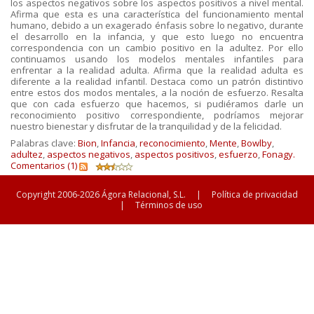
los aspectos negativos sobre los aspectos positivos a nivel mental.
Afirma que esta es una característica del funcionamiento mental
humano, debido a un exagerado énfasis sobre lo negativo, durante
el desarrollo en la infancia, y que esto
luego no encuentra
correspondencia con un cambio positivo en la adultez. Por ello
continuamos usando los modelos mentales infantiles para
enfrentar a la realidad adulta. Afirma que la realidad adulta es
diferente a la realidad infantil. Destaca como un patrón distintivo
entre estos dos modos mentales, a la noción de esfuerzo. Resalta
que con cada esfuerzo que hacemos, si pudiéramos darle un
reconocimiento positivo correspondiente, podríamos mejorar
nuestro bienestar y disfrutar de la tranquilidad y de la felicidad.
Palabras clave:
Bion
,
Infancia
,
reconocimiento
,
Mente
,
Bowlby
,
adultez
,
aspectos negativos
,
aspectos positivos
,
esfuerzo
,
Fonagy.
Comentarios (1)
Copyright 2006-2026 Ágora Relacional, S.L.
|
Política de privacidad
|
Términos de uso