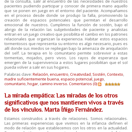
de la consulta, salir al encuentro de las necesidades de nuestros
pacientes pudiendo participar y conocer de primera mano aquello
que se ponen en juego en el entorno del paciente. Acompañamos
en el proceso desde donde se produjo la falla, promoviendo la
creación de espacios potenciales que permitan el desarrollo
emocional de nuestros. Cumplimos la función de sostén, bajo el
abrigo de la relación las subjetividades de paciente y analistas
entran en un juego creativo que posibilita el cambio en los patrones
relacionales que organizan la experiencia. Habitar estos espacios
tormentosos que representa su entorno es algo necesario, pues es
allí donde sus miedos se repliegan bajo la amenaza de aniquilación
del self. La terapia en lo comunitario permite sobrevivir a estas
tormentas, mojados, pero vivos. Los rayos de esperanza que
emergen de la supervivencia a estos lugares posibilitan que el sol
pueda volver a salir en sus hogares.
Palabras clave:
Relación
,
encuentro
,
Creatividad
,
Sostén
,
Contexto
,
madre suficientemente buena
,
espacio potencial
,
juego
,
comunitario
,
hogar
,
camino inverso.
Comentarios (0)
La mirada empática: Las miradas de los otros
significativos que nos mantienen vivos a través
de los vínculos. Marta Íñigo Fernández.
Estamos construidos a través de relaciones. Somos relacionales.
Las primeras experiencias que vivimos en la infancia definen el
modo de relación que establecemos con los otros en la actualidad.