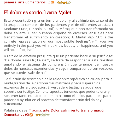
primera
,
arte
Comentarios (0)
El dolor es sordo. Laura Molet.
Esta presentación gira en torno al dolor y al sufrimiento, tanto el de
la terapeuta como el de los pacientes y el de diferentes artistas, (
Madame Curie, F. Kahlo, S. Dalí, S. Márai), que han transformado su
dolor en arte. El ser humano dispone de diversos lenguajes para
transformar el sufrimiento en creación; A. Martin dijo: “Art is the
conrete representation of our most subtle feelings”, y “If you live
entirely in the past you will not know beauty or happiness, and you
will not in fact, live”.
A raíz de la emotiva pregunta que un paciente hace a su psicóloga:
“De dónde sales tu; Laura?”, se trata de responder a esta cuestión
ampliando el sistema de comprensión que tenemos de nuestro
dolor, de nuestras experiencias, y seguir compartiendo con vosotros
que se puede “salir de allí”.
La función de testimonio de la relación terapéutica es crucial para la
reintegración de la persona traumatizada y para superar los
extremos de la disociación. El verdadero testigo es aquel que
soporta ser testigo. Como terapeutas tenemos que poder tolerar y
sostener tanto nuestro dolor mental como el de los pacientes, para
poder así ayudar en el proceso de transformación del dolor y
sufrimiento.
Palabras clave:
Trauma
,
arte
,
Dolor
,
sufrimiento
,
transformación.
Comentarios (0)