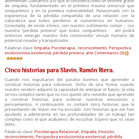
atormentan. Llamarnos a lo que él considera como un enorme grado
de empatía, fundamentado en el primitivo trauma universal que
compartimos y en la primitiva vulnerabilidad. Relacionado con la
experiencia de la pérdida compartida de una relación con la
naturaleza que todos perdimos al convertirnos en humanos.
Conectada, de modo irónico, con nuestro sufrimiento común – con
nuestra “perdida primera” que todos compartimos - ahí podrá
entonces emerger nuestro más conmovedor vinculo humano de
potencial creador y tranquilizador.
Palabras clave:
Empatía
,
Psicoterapia.
,
reconocimiento
,
Perspectiva
evolucionista-existencial
,
pérdida primera
,
arte
Comentarios (0)
Cinco historias para Slavin. Ramón Riera.
Cuando nos expulsaron del paraíso tuvimos que aprender a
construir historias para sobrevivir. Dicho de otra forma: cuando
nuestro cerebro adquirió la capacidad de anticipar el futuro, la vida
se nos complicó tanto que no nos quedó otro remedio que aprender
a construir historias para ordenar nuestras emociones y
pensamientos. A continuación os contaré cinco historias que la
presentación de Slavin me ha evocado. Son historias que me han
ayudado a adentrarme en las profundidades de un trabajo tan
complejo como el que acabamos de escuchar. Espero que os sean
útiles.
Palabras clave:
Psicoterapia Relacional.
,
Empatía
,
Emoción
,
reconocimiento
,
Perspectiva evolucionista-existencial
,
pérdida