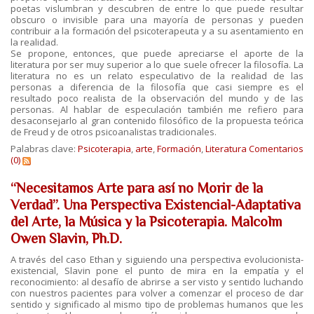
poetas vislumbran y descubren de entre lo que puede resultar
obscuro o invisible para una mayoría de personas y pueden
contribuir a la formación del psicoterapeuta y a su asentamiento en
la realidad.
Se propone, entonces, que puede apreciarse el aporte de la
literatura por ser muy superior a lo que suele ofrecer la filosofía. La
literatura no es un relato especulativo de la realidad de las
personas a diferencia de la filosofía que casi siempre es el
resultado poco realista de la observación del mundo y de las
personas. Al hablar de especulación también me refiero para
desaconsejarlo al gran contenido filosófico de la propuesta teórica
de Freud y de otros psicoanalistas tradicionales.
Palabras clave:
Psicoterapia
,
arte
,
Formación
,
Literatura
Comentarios
(0)
“Necesitamos Arte para así no Morir de la
Verdad”. Una Perspectiva Existencial-Adaptativa
del Arte, la Música y la Psicoterapia. Malcolm
Owen Slavin, Ph.D.
A través del caso Ethan y siguiendo una perspectiva evolucionista-
existencial, Slavin pone el punto de mira en la empatía y el
reconocimiento: al desafío de abrirse a ser visto y sentido luchando
con nuestros pacientes para volver a comenzar el proceso de dar
sentido y significado al mismo tipo de problemas humanos que les