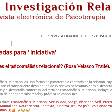
CEIR:REVISTA ON-LINE
CEIR - BUSCAD
>
das para ' Iniciativa'
s el psicoanálisis relacional? (Rosa Velasco Fraile).
lisis Relacional es una forma de psicoterapia centrada en la relación, cuyo
 con el consecuente desbloqueo de iniciativas necesarias para el desarro
ón y el desarrollo contextual del término Psicoanálisis Relacional, incluye
ivo de poder articular teoría y práctica psicoanalítica.
s clave:
Psicoanálisis Relacional
,
Sexualidad
,
Apego
,
Identidad
,
Self
,
Inters
,
Mutualidad
,
Neurociencia
,
Contexto
,
Iniciativa
,
Trauma psíquico
,
Conocimien
ios (1)