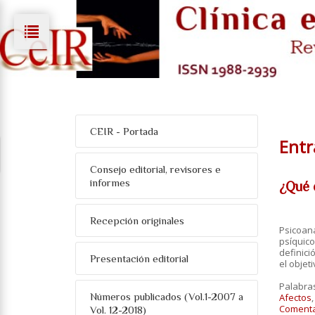
CEIR - Portada
Entra
Consejo editorial, revisores e
informes
¿Qué e
Recepción originales
Psicoaná
psíquico
definici
Presentación editorial
el objet
Palabra
Números publicados (Vol.1-2007 a
Afectos
Comentar
Vol. 12-2018)