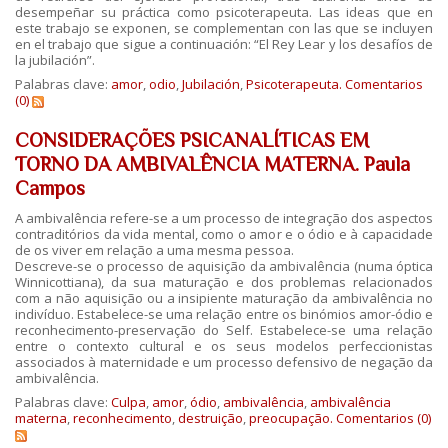
desempeñar su práctica como psicoterapeuta. Las ideas que en
este trabajo se exponen, se complementan con las que se incluyen
en el trabajo que sigue a continuación: “El Rey Lear y los desafíos de
la jubilación”.
Palabras clave:
amor
,
odio
,
Jubilación
,
Psicoterapeuta.
Comentarios
(0)
CONSIDERAÇÕES PSICANALÍTICAS EM
TORNO DA AMBIVALÊNCIA MATERNA. Paula
Campos
A ambivalência refere-se a um processo de integração dos aspectos
contraditórios da vida mental, como o amor e o ódio e à capacidade
de os viver em relação a uma mesma pessoa.
Descreve-se o processo de aquisição da ambivalência (numa óptica
Winnicottiana), da sua maturação e dos problemas relacionados
com a não aquisição ou a insipiente maturação da ambivalência no
indivíduo. Estabelece-se uma relação entre os binómios amor-ódio e
reconhecimento-preservação do Self. Estabelece-se uma relação
entre o contexto cultural e os seus modelos perfeccionistas
associados à maternidade e um processo defensivo de negação da
ambivalência.
Palabras clave:
Culpa
,
amor
,
ódio
,
ambivalência
,
ambivalência
materna
,
reconhecimento
,
destruição
,
preocupação.
Comentarios (0)