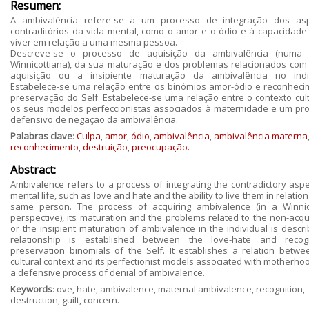
Resumen:
A ambivalência refere-se a um processo de integração dos as
contraditórios da vida mental, como o amor e o ódio e à capacidade
viver em relação a uma mesma pessoa.
Descreve-se o processo de aquisição da ambivalência (numa 
Winnicottiana), da sua maturação e dos problemas relacionados com
aquisição ou a insipiente maturação da ambivalência no indi
Estabelece-se uma relação entre os binómios amor-ódio e reconheci
preservação do Self. Estabelece-se uma relação entre o contexto cult
os seus modelos perfeccionistas associados à maternidade e um pr
defensivo de negação da ambivalência.
Palabras clave
:
Culpa
,
amor
,
ódio
,
ambivalência
,
ambivalência materna
reconhecimento
,
destruição
,
preocupação.
Abstract:
Ambivalence refers to a process of integrating the contradictory aspe
mental life, such as love and hate and the ability to live them in relation
same person. The process of acquiring ambivalence (in a Winnic
perspective), its maturation and the problems related to the non-acqui
or the insipient maturation of ambivalence in the individual is descri
relationship is established between the love-hate and recogn
preservation binomials of the Self. It establishes a relation betwe
cultural context and its perfectionist models associated with motherho
a defensive process of denial of ambivalence.
Keywords
: ove, hate, ambivalence, maternal ambivalence, recognition,
destruction, guilt, concern.