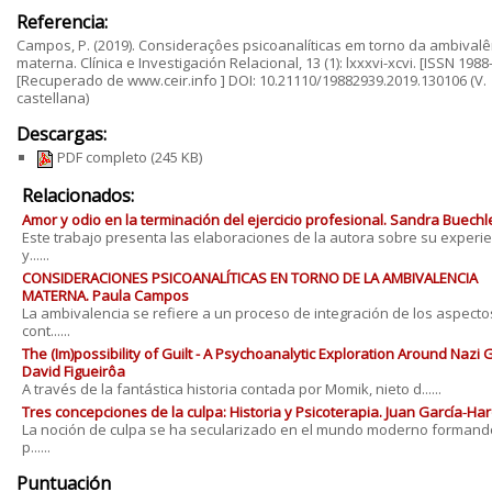
Referencia:
Campos, P. (2019). Consideraçôes psicoanalíticas em torno da ambivalê
materna. Clínica e Investigación Relacional, 13 (1): lxxxvi-xcvi. [ISSN 1988
[Recuperado de www.ceir.info ] DOI: 10.21110/19882939.2019.130106 (V.
castellana)
Descargas:
PDF completo
(245 KB)
Relacionados:
Amor y odio en la terminación del ejercicio profesional. Sandra Buechl
Este trabajo presenta las elaboraciones de la autora sobre su experi
y......
CONSIDERACIONES PSICOANALÍTICAS EN TORNO DE LA AMBIVALENCIA
MATERNA. Paula Campos
La ambivalencia se refiere a un proceso de integración de los aspecto
cont......
The (Im)possibility of Guilt - A Psychoanalytic Exploration Around Nazi Gu
David Figueirôa
A través de la fantástica historia contada por Momik, nieto d......
Tres concepciones de la culpa: Historia y Psicoterapia. Juan García‐Har
La noción de culpa se ha secularizado en el mundo moderno formand
p......
Puntuación