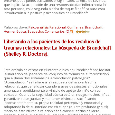
enseñe, pues juntos buscamos el significado. La ética de Levinas,
que implica la aceptación de una responsabilidad infinita hacia la
otra persona, es la segunda piedra de toque filosófica para esta
introducción a la postura psicoanalítica de Brandchaft.
Palabras clave:
Psicoanálisis Relacional
,
Confianza
,
Brandchaft
,
Hermenéutica
,
Sospecha.
Comentarios (0)
Liberando a los pacientes de los residuos de
traumas relacionales: La búsqueda de Brandchaft
(Shelley R. Doctors).
Este artículo se centra en el intento clínico de Brandchaft por facilitar
la liberación del paciente del conjunto de formas de autorestricción
que él llama "los sistemas de acomodación patológica".
"Acomodación" se refiere a la respuesta del niño al trauma
relacional, que tiene lugar cuando graves desajustes emocionales
amenazan repetidamente el vínculo de apego del niño con su
cuidador. Cuando la seguridad básica está en riesgo, muchos niños
garantizar su seguridad y mantener el vínculo, sacrificando
inconscientemente su propia realidad perceptiva y emocional y
adoptando la de su interlocutor en el apego. Este profundo (y sutil)
modo de estructurar la relación tiene consecuencias de largo