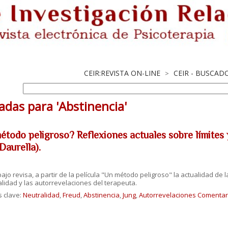
CEIR:REVISTA ON-LINE
CEIR - BUSCAD
>
adas para 'Abstinencia'
todo peligroso? Reflexiones actuales sobre límites y 
Daurella).
bajo revisa, a partir de la película "Un método peligroso" la actualidad de 
alidad y las autorrevelaciones del terapeuta.
s clave:
Neutralidad
,
Freud
,
Abstinencia
,
Jung
,
Autorrevelaciones
Comentari