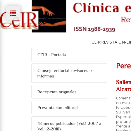
CEIR:REVISTA ON-LI
CEIR - Portada
Pere
Consejo editorial, revisores e
informes
Salie
Alcar
Recepción originales
Comenzar
en esta 
terapéut
Presentación editorial
Sullivan
Especial
profund
Números publicados (Vol.1-2007 a
frente a
Vol. 12-2018)
la calma