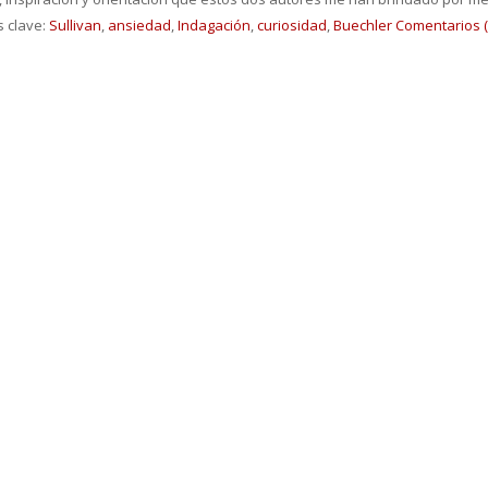
s clave:
Sullivan
,
ansiedad
,
Indagación
,
curiosidad
,
Buechler
Comentarios (