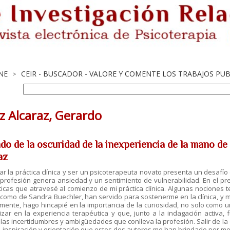
NE
CEIR - BUSCADOR - VALORE Y COMENTE LOS TRABAJOS PU
>
z Alcaraz, Gerardo
ndo de la oscuridad de la inexperiencia de la mano de
az
 la práctica clínica y ser un psicoterapeuta novato presenta un desafí
profesión genera ansiedad y un sentimiento de vulnerabilidad. En el pr
icas que atravesé al comienzo de mi práctica clínica. Algunas nociones te
 como de Sandra Buechler, han servido para sostenerme en la clínica, y 
mente, hago hincapié en la importancia de la curiosidad, no solo como u
izar en la experiencia terapéutica y que, junto a la indagación activa
 las incertidumbres y ambigüedades que conlleva la profesión. Salir de la
, inspiración y orientación que estos dos autores me han brindado por m