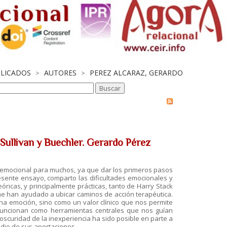
BLICADOS
AUTORES
PEREZ ALCARAZ, GERARDO
>
>
 Sullivan y Buechler. Gerardo Pérez
o emocional para muchos, ya que dar los primeros pasos
esente ensayo, comparto las dificultades emocionales y
óricas, y principalmente prácticas, tanto de Harry Stack
me han ayudado a ubicar caminos de acción terapéutica.
na emoción, sino como un valor clínico que nos permite
, funcionan como herramientas centrales que nos guían
 oscuridad de la inexperiencia ha sido posible en parte a
edio de sus aportaciones.