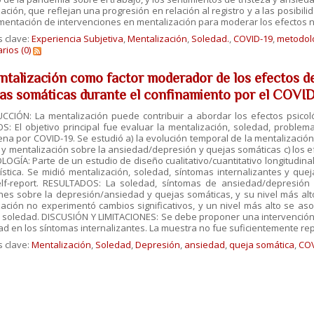
ación, que reflejan una progresión en relación al registro y a las posib
mentación de intervenciones en mentalización para moderar los efectos neg
s clave:
Experiencia Subjetiva
,
Mentalización
,
Soledad.
,
COVID-19
,
metodolo
ios (0)
ntalización como factor moderador de los efectos de 
jas somáticas durante el confinamiento por el COVI
CCIÓN: La mentalización puede contribuir a abordar los efectos psicol
S: El objetivo principal fue evaluar la mentalización, soledad, problema
na por COVID-19. Se estudió a) la evolución temporal de la mentalización,
y mentalización sobre la ansiedad/depresión y quejas somáticas c) los 
GÍA: Parte de un estudio de diseño cualitativo/cuantitativo longitudinal,
ística. Se midió mentalización, soledad, síntomas internalizantes y que
elf-report. RESULTADOS: La soledad, síntomas de ansiedad/depresión
ones sobre la depresión/ansiedad y quejas somáticas, y su nivel más al
zación no experimentó cambios significativos, y un nivel más alto se a
 soledad. DISCUSIÓN Y LIMITACIONES: Se debe proponer una intervención 
ad en los síntomas internalizantes. La muestra no fue suficientemente rep
s clave:
Mentalización
,
Soledad
,
Depresión
,
ansiedad
,
queja somática
,
COV