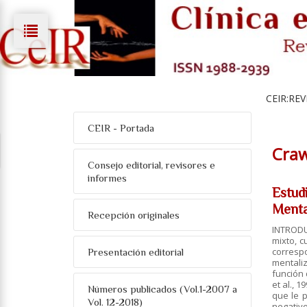
CEIR:REV
CEIR - Portada
Craw
Consejo editorial, revisores e
informes
Estud
Menta
Recepción originales
INTRODUC
mixto, c
corresp
Presentación editorial
mentaliz
función 
et al., 
Números publicados (Vol.1-2007 a
que le p
Vol. 12-2018)
negativo