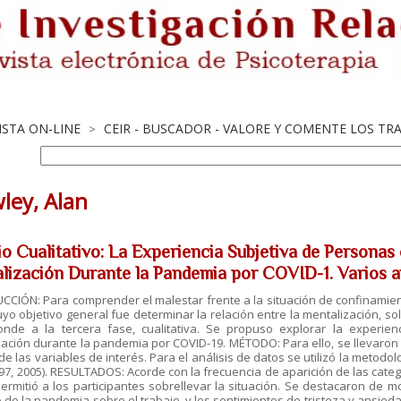
ISTA ON-LINE
CEIR - BUSCADOR - VALORE Y COMENTE LOS TR
>
ley, Alan
io Cualitativo: La Experiencia Subjetiva de Personas
lización Durante la Pandemia por COVID-1. Varios a
CIÓN: Para comprender el malestar frente a la situación de confinamient
uyo objetivo general fue determinar la relación entre la mentalización, so
onde a la tercera fase, cualitativa. Se propuso explorar la experie
ación durante la pandemia por COVID-19. MÉTODO: Para ello, se llevaron
de las variables de interés. Para el análisis de datos se utilizó la metodo
1997, 2005). RESULTADOS: Acorde con la frecuencia de aparición de las cate
ermitió a los participantes sobrellevar la situación. Se destacaron de mo
 de la pandemia sobre el trabajo, y los sentimientos de tristeza y ansieda