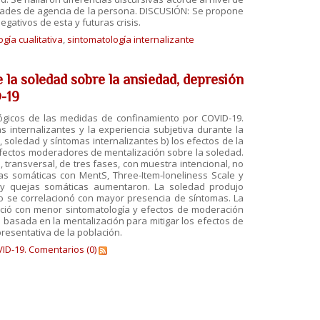
ilidades de agencia de la persona. DISCUSIÓN: Se propone
ativos de esta y futuras crisis.
gía cualitativa
,
sintomatología internalizante
la soledad sobre la ansiedad, depresión
D-19
ógicos de las medidas de confinamiento por COVID-19.
s internalizantes y la experiencia subjetiva durante la
 soledad y síntomas internalizantes b) los efectos de la
efectos moderadores de mentalización sobre la soledad.
 transversal, de tres fases, con muestra intencional, no
jas somáticas con MentS, Three-Item-loneliness Scale y
 y quejas somáticas aumentaron. La soledad produjo
to se correlacionó con mayor presencia de síntomas. La
soció con menor sintomatología y efectos de moderación
basada en la mentalización para mitigar los efectos de
resentativa de la población.
ID-19.
Comentarios (0)