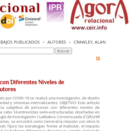
ABAJOS PUBLICADOS
AUTORES
CRAWLEY, ALAN
>
>
 con Diferentes Niveles de
utores
o por COVID-19 se realizó una investigación, de diseño
ledad y síntomas internalizantes. OBJETIVO: Este artículo
ncia subjetiva de personas con diferentes niveles de
 a cabo 14 entrevistas semi-estructuradas diseñadas en
logía de Investigación Cualitativa Consensuada (CQR) (Hill
gorías, se encontró como General la relación con otros lo
do Típico las estrategias frente al malestar, el impacto
d. Se hallaron diferencias discursivas acorde al nivel de