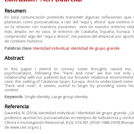
Resumen:
En esta comunicación pretendo transmitir algunas reflexiones que
plantean, como psicoanalista, a raíz del “aquí y ahora” que vivimos n
en la relación con nuestros pacientes sino en nuestro entorno rela
más amplio: en mi caso, el entorno de Cataluña, España, Europa. 
comprender algo del “aquí y ahora”, me parece útil empezar por aporta
de contexto histórico.
Palabras clave
:
Identidad individual
,
identidad de grupo grande.
Abstract:
In this paper I intend to convey some thoughts raised me,
psychoanalyst, following the "here and now" we live not only 
relationship with our patients but our broader relational environment:
case, the setting of Catalonia Spain, Europe. And to understand some 
"here and now", it seems useful to begin by providing some hist
context.
Keywords
: Single Identity, Large group identity.
Referencia:
Daurella, N. (2014). Identidad individual / Identidad de grupo grande. ¿
podemos aportar los psicoanalistas en tiempos de turbulencia y confus
Clínica e Investigación Relacional, 8 (2): 374-381. [ISSN 1988-2939] [Recu
de www.ceir.org.es ]