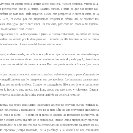
viviendo en vuestra propia familia dicho conflicto. Vuestro hermano, vuestra hija,
 pretendiendo que es su pareja. Seamos francos, a parte de que nos resulta casi
ácter de cada cual, sería negativa. Desde esta perspectiva el ulterior curso de la
. Bien, es cierto, por eso proponemos recuperar la clásica idea de entender los
a realidad (igual que el buen cine). En este caso, partiendo del modelo del espacio-
n dolorosamente conflictuante.
ompletamente en la desesperanza. Quizás la cuñada embarazada, en estado de buena
esenlace no forzado por la desesperación. De hecho es ella también la que de forma
stá embarazada. El escenario del trauma está servido.
yor) es desesperada; no halla más explicación que la locura ni más alternativa que
uñada) en otra muestra de su
tiempo recobrado
(ver nota al pie de pag.1
),
transforma
s - en una necesidad de consultar a una Dra. que puede ayudar a Bianca (que pueda
tica que llevamos a cabo en nuestras consultas, sobre todo por lo poco afortunado de
lo magníficamente que lo interpretan sus protagonistas. Lo interesante para nosotros
 Lars con su novia-muñeca. Cuando no conseguimos liberarnos de este sentimiento
r en la iniciativa que, en este caso Lars, espera que recojamos y valoremos. Dagmar
e que tal manifestación clínica posea también un potencial creativo.
üenza, que todos sentiríamos, intentando sostener un proyecto que no entiende ni
e: carismática y encantadora. Pero no se trata sólo de una proyección alucinatoria
dio, como el juego…. y como en el juego se ignoran las intrusiones disruptivas, en
acepta a Bianca como una más de la comunidad, incluso como alguien muy especial).
“escondidos” de Lars (en realidad no reconocidos ni suficientemente valorados en sus
r la esperanza (tiempo recobrado) de la psicóloga y la valentía de una comunidad