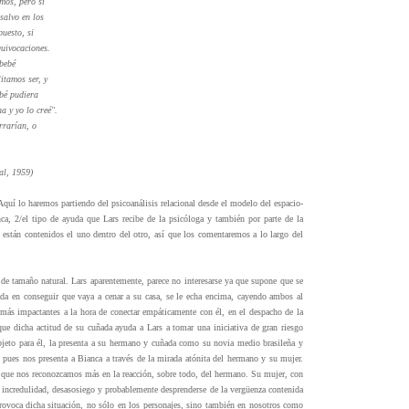
mos, pero si
salvo en los
puesto, si
uivocaciones.
 bebé
itamos ser, y
ebé pudiera
a y yo lo creé".
rrarían, o
al, 1959)
 Aquí lo haremos partiendo del psicoanálisis relacional desde el modelo del espacio-
nca, 2/el tipo de ayuda que Lars recibe de la psicóloga y también por parte de la
están contenidos el uno dentro del otro, así que los comentaremos a lo largo del
e tamaño natural. Lars aparentemente, parece no interesarse ya que supone que se
da en conseguir que vaya a cenar a su casa, se le echa encima, cayendo ambos al
más impactantes a la hora de conectar empáticamente con él, en el despacho de la
 que dicha actitud de su cuñada ayuda a Lars a tomar una iniciativa de gran riesgo
bjeto para él, la presenta a su hermano y cuñada como su novia medio brasileña y
 pues nos presenta a Bianca a través de la mirada atónita del hermano y su mujer.
l que nos reconozcamos más en la reacción, sobre todo, del hermano. Su mujer, con
u incredulidad, desasosiego y probablemente desprenderse de la vergüenza contenida
provoca dicha situación, no sólo en los personajes, sino también en nosotros como