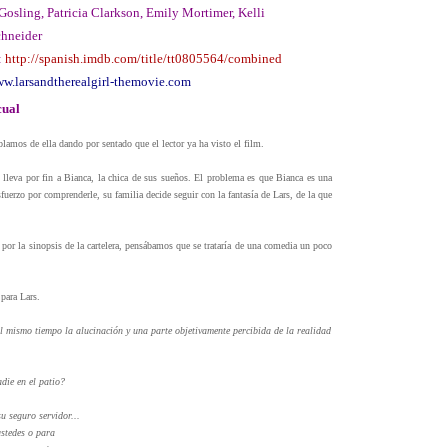
osling, Patricia Clarkson, Emily Mortimer, Kelli
hneider
:
http://spanish.imdb.com/title/tt0805564/combined
w.larsandtherealgirl-themovie.com
cual
ablamos de ella dando por sentado que el lector ya ha visto el film.
lleva por fin a Bianca, la chica de sus sueños. El problema es que Bianca es una
fuerzo por comprenderle, su familia decide seguir con la fantasía de Lars, de la que
por la sinopsis de la cartelera, pensábamos que se trataría de una comedia un poco
para Lars.
 al mismo tiempo la alucinación
y una parte objetivamente percibida de la realidad
die en el patio?
u seguro servidor...
ustedes o para