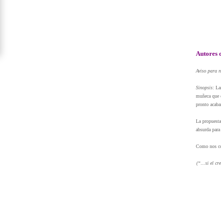
Autores 
Aviso para 
Sinopsis
: La
muñeca que e
pronto acaba
La propuesta
absurda para 
Como nos com
(“...
si el c