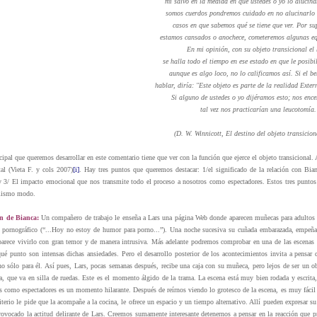
mí salvo en la medida en que ustedes o yo lo alucina
somos cuerdos pondremos cuidado en no alucinarlo 
casos en que sabemos qué se tiene que ver. Por su
estamos cansados o anochece, cometeremos algunas eq
En mi opinión, con su objeto transicional el
se halla todo el tiempo en ese estado en que le posibil
aunque es algo loco, no lo calificamos así. Si el b
hablar, diría: "Este objeto es parte de la realidad Extern
Si alguno de ustedes o yo dijéramos esto; nos ence
tal vez nos practicarían una leucotomía.
(D. W. Winnicott,
El destino del objeto transicion
ncipal que queremos desarrollar en este comentario tiene que ver con la función que ejerce el objeto transicional.
al (Vieta F. y cols 2007)
[i]
. Hay tres puntos que queremos destacar: 1/el significado de la relación con Bia
3/ El impacto emocional que nos transmite todo el proceso a nosotros como espectadores. Estos tres puntos 
 mismo modo.
n de Bianca:
Un compañero de trabajo le enseña a Lars una página Web donde aparecen muñecas para adultos d
o pornográfico (“...Hoy no estoy de humor para porno...”). Una noche sucesiva su cuñada embarazada, empeña
parece vivirlo con gran temor y de manera intrusiva. Más adelante podremos comprobar en una de las escenas 
qué punto son intensas dichas ansiedades. Pero el desarrollo posterior de los acontecimientos invita a pensar
o sólo para él. Así pues, Lars, pocas semanas después, recibe una caja con su muñeca, pero lejos de ser un o
, que va en silla de ruedas. Este es el momento álgido de la trama. La escena está muy bien rodada y escrita,
s como espectadores es un momento hilarante. Después de reírnos viendo lo grotesco de la escena, es muy fáci
terio le pide que la acompañe a la cocina, le ofrece un espacio y un tiempo alternativo. Allí pueden expresar s
rovocado la actitud delirante de Lars. Creemos sumamente interesante detenernos a pensar en la reacción que 