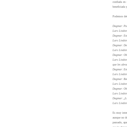
confiada en 
beneficiada 
Podemos dete
Dagmar: Por
Lars Lindstr
Dagmar: Est
Lars Lindst
Dagmar: Des
Lars Lindst
Dagmar: Oh,
Lars Lindstr
que les abra
Dagmar: Está
Lars Lindst
Dagmar: Rec
Lars Lindstr
Dagmar: Oh, 
Lars Lindstr
Dagmar: ¿L
Lars Lindstr
Es muy inter
aunque no de
pausado, apa