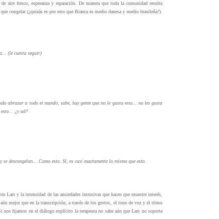
 de aire fresco, esperanza y reparación. De manera que toda la comunidad resulta
a que congelar (¿quizás es por esto que Bianca es medio danesa y medio brasileña?).
.. (le cuesta seguir)
ndo abrazar a todo el mundo, sabe, hay gente que no le gusta esto... no les gusta
 esto... ¿y ud?
 se descongelan... Como esto. Sí, es casi exactamente lo mismo que esto.
on Lars y la intensidad de las ansiedades intrusivas que hacen que muestre interés,
e aún mejor que en la transcripción, a través de los gestos, el tono de voz y el ritmo
i nos fijamos en el diálogo explícito la terapeuta no sabe aún que Lars no soporta