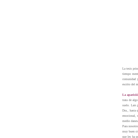
La tesis pri
tiempo ment
comunidad y 
escrito del
La aparició
trata de alg
suelo. Lars 
Dra., hasta 
emocional, n
medio danesa
Para nosotro
muy buen cri
que les ha p