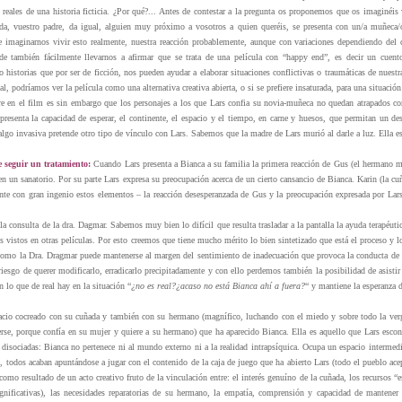
 reales de una historia ficticia. ¿Por qué?... Antes de contestar a la pregunta os proponemos que os imaginéis 
da, vuestro padre, da igual, alguien muy próximo a vosotros a quien queréis, se presenta con un/a muñeca/o
 imaginarnos vivir esto realmente, nuestra reacción probablemente, aunque con variaciones dependiendo del car
de también fácilmente llevarnos a afirmar que se trata de una película con “happy end”, es decir un cuento
 historias que por ser de ficción, nos pueden ayudar a elaborar situaciones conflictivas o traumáticas de nuestr
l, podríamos ver la película como una alternativa creativa abierta, o si se prefiere insaturada, para una situació
e en el film es sin embargo que los personajes a los que Lars confia su novia-muñeca no quedan atrapados c
epresenta la capacidad de esperar, el continente, el espacio y el tiempo, en carne y huesos, que permitan un d
 algo invasiva pretende otro tipo de vínculo con Lars. Sabemos que la madre de Lars murió al darle a luz. Ella e
 seguir un tratamiento:
Cuando Lars presenta a Bianca a su familia la primera reacción de Gus (el hermano ma
 en un sanatorio. Por su parte Lars expresa su preocupación acerca de un cierto cansancio de Bianca. Karin (la c
nte con gran ingenio estos elementos – la reacción desesperanzada de Gus y la preocupación expresada por Lar
 la consulta de la dra. Dagmar. Sabemos muy bien lo difícil que resulta trasladar a la pantalla la ayuda terapéu
os vistos en otras películas. Por esto creemos que tiene mucho mérito lo bien sintetizado que está el proceso y 
omo la Dra. Dragmar puede mantenerse al margen del sentimiento de inadecuación que provoca la conducta de
riesgo de querer modificarlo, erradicarlo precipitadamente y con ello perdemos también la posibilidad de asisti
n lo que de real hay en la situación “
¿no es real?¿acaso no está Bianca ahí a fuera?
“ y mantiene la esperanza d
acio cocreado con su cuñada y también con su hermano (magnífico, luchando con el miedo y sobre todo la verg
erse, porque confía en su mujer y quiere a su hermano) que ha aparecido Bianca. Ella es aquello que Lars escond
s disociadas: Bianca no pertenece ni al mundo externo ni a la realidad intrapsíquica. Ocupa un espacio interme
e, todos acaban apuntándose a jugar con el contenido de la caja de juego que ha abierto Lars (todo el pueblo 
como resultado de un acto creativo fruto de la vinculación entre: el interés genuíno de la cuñada, los recursos 
ignificativas), las necesidades reparatorias de su hermano, la empatía, comprensión y capacidad de mantene