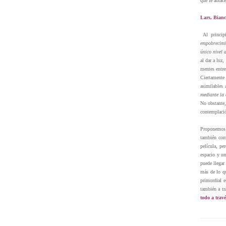
que le abrace
Lars, Bianc
Al princip
empobrecimi
único nivel 
al dar a luz
mentes entre
Ciertamente 
asimilables 
mediante la 
No obstante,
contemplació
Proponemos u
también como
película, pe
espacio y un
puede llegar
más de lo qu
primordial e
también a tr
todo a trav