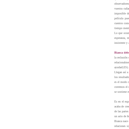
observadores
vuestra cuña
imposible de
película pue
cuentos como
tiempo menta
Lo que ocurr
esperanza, r
insistente y
Bianca debe
la reclusión
relacionalme
ayudarLES).
Llegan así a
los resultad
es el modo c
corremos el 
se sostiene e
Es en el esp
acaba de cre
de las parte
un acto de f
Bianca nace 
relaciones s