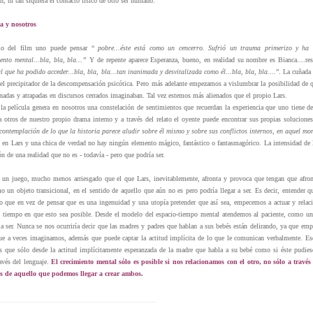
n, ni tan siquiera el contacto físico de otro ser humano.
a y nosotros
io del film uno puede pensar “
pobre...éste está como un cencerro. Sufrió un trauma primerizo y ha or
ento mental...bla, bla, bla...”
Y de repente aparece Esperanza, bueno, en realidad su nombre es Bianca....res
al que ha podido acceder...bla, bla, bla...tan inanimada y desvitalizada como él...bla, bla, bla...
.”. La cuñada
, el precipitador de la descompensación psicótica. Pero más adelante empezamos a vislumbrar la posibilidad de q
nadas y atrapadas en discursos cerrados imaginaban. Tal vez estemos más alienados que el propio Lars.
la película genera en nosotros una constelación de sentimientos que recuerdan la experiencia que uno tiene d
a otros de nuestro propio drama interno y a través del relato el oyente puede encontrar sus propias solucione
contemplación de lo que la historia parece aludir sobre él mismo y sobre sus conflictos internos, en aquel m
 en Lars y una chica de verdad no hay ningún elemento mágico, fantástico o fantasmagórico. La intensidad de la 
n de una realidad que no es - todavía - pero que podría ser.
n juego, mucho menos arriesgado que el que Lars, inevitablemente, afronta y provoca que tengan que afronta
 un objeto transicional, en el sentido de aquello que aún no es pero podría llegar a ser. Es decir, entender 
ro que en vez de pensar que es una ingenuidad y una utopía pretender que así sea, empecemos a actuar y relac
 tiempo en que esto sea posible. Desde el modelo del espacio-tiempo mental atendemos al paciente, como una
 a ser. Nunca se nos ocurriría decir que las madres y padres que hablan a sus bebés están delirando, ya que em
e a veces imaginamos, además que puede captar la actitud implícita de lo que le comunican verbalmente. Ese
s que sólo desde la actitud implícitamente esperanzada de la madre que habla a su bebé como si éste pudies
avés del lenguaje.
El crecimiento mental sólo es posible si nos relacionamos con el otro, no sólo a través 
és de aquello que podemos llegar a crear ambos.