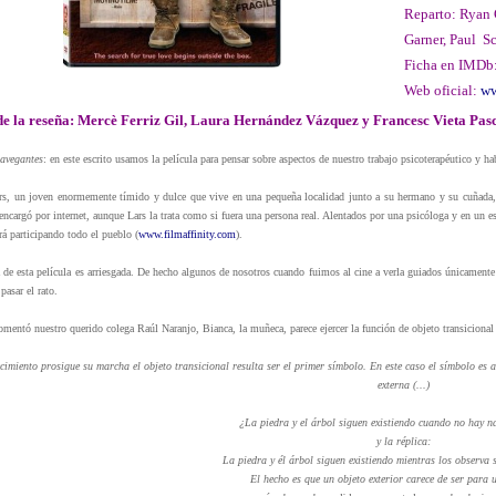
Reparto: Ryan G
Garner,
Paul Sc
Ficha en IMDb
Web oficial:
ww
de la reseña: Mercè Ferriz Gil, Laura Hernández Vázquez y Francesc Vieta Pas
navegantes
: en este escrito usamos la película para pensar sobre aspectos de nuestro trabajo psicoterapéutico y h
rs, un joven enormemente tímido y dulce que vive en una pequeña localidad junto a su hermano y su cuñada, 
ncargó por internet, aunque Lars la trata como si fuera una persona real. Alentados por una psicóloga y en un es
rá participando todo el pueblo (
www.filmaffinity.com
).
 de esta película es arriesgada. De hecho algunos de nosotros cuando fuimos al cine a verla guiados únicamente 
pasar el rato.
entó nuestro querido colega Raúl Naranjo, Bianca, la muñeca, parece ejercer la función de objeto transicional 
recimiento prosigue su marcha el objeto transicional resulta ser el primer símbolo. En este caso el símbolo es
externa (...)
¿La piedra y el árbol siguen existiendo cuando no hay na
y la réplica:
La piedra y él árbol siguen existiendo mientras los observa s
El hecho es que un objeto exterior carece de ser para 