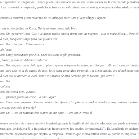
su capacidad de integración. Bianca puede transformarse así en una recién nacida en la comunidad: portadora
y Lars, sostenido y respetado, puede hacer frente a un sufrimiento tan caliente que le quemaba demasiado y tení
nernos a observar y comentar uno de los diálogos entre Lars y la psicóloga Dagmar:
 qué no me hablas de Karin. No la conozco demasiado bien.
om: Oh, es maravillosa. Gus y yo hemos tenido mucha suerte con las mujeres – ella es maravillosa... Pero ella.
á bien, busquemos algo para que puedas leer
rom: No, sólo que… Entre nosotros...
de luego.
rom: Estoy preocupado por ella. Creo que tiene algún problema.
 bueno, quizás no deberías contarme.
om: No, no pasa nada. Sólo que..., pienso que es porque es insegura, es sólo que... ella está siempre intenta
cen, pero ella no se da cuenta de esto. Se lo toma como algo personal, y se siente herida. No sé qué hacer con
 bien que te abracen a veces, sentir los brazos de otra persona que te rodean, ¿no crees?
rom: No.
onforta
om: No sienta bien. ¡Duele!.
... (piensa) ¿como un corte... o una llaga?
om: Como una quemazón. Como cuando sales afuera y los pies se te quedan helados y luego vuelves a entrar y
o mismo con todo el mundo?
om: Uh, ... no en realidad con Bianca no me pasa... Pero con el resto sí...
esante ver cómo de manera intuitiva la psicóloga capta la fragilidad del vínculo relacional que puede mantener c
masiado, dejándole a él la iniciativa (tan importante en los estados de vergüenza
[ii]
). En la película se adviert
rentemente despreocupado que emplea la terapeuta. Decimos que es una actitud intuitiva porque es implícita. S