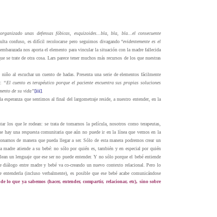
ganizado unas defensas fóbicas, esquizoides...bla, bla, bla...el consecuente
ulta confuso, es difícil recolocarse pero seguimos divagando “
evidentemente es el
 embarazada nos aporta el elemento para vincular la situación con la madre fallecida
ue se trate de otra cosa. Lars parece tener muchos más recursos de los que nuestras
e niño al escuchar un cuento de hadas. Presenta una serie de elementos fácilmente
s:
“El cuento es terapéutico porque el paciente encuentra sus propias soluciones
omento de su vida”
[iii]
.
esperanza que sentimos al final del largometraje reside, a nuestro entender, en la
r los que le rodean: se trata de tomarnos la película, nosotros como terapeutas,
que hay una respuesta comunitaria que aún no puede ir en la línea que vemos en la
ionarnos de manera que pueda llegar a ser. Sólo de esta manera podremos crear un
 madre atiende a su bebé: no sólo por quién es, también y en especial por quién
plean un lenguaje que ese ser no puede entender. Y no sólo porque el bebé entiende
 diálogo entre madre y bebé va co-creando un nuevo contexto relacional. Pero lo
e entenderla (incluso verbalmente), es posible que ese bebé acabe comunicándose
de lo que ya sabemos (hacer, entender, compartir, relacionar, etc), sino sobre