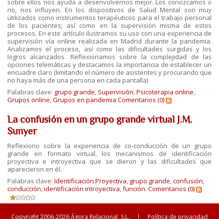
sobre ellos nos ayuda a desenvolvernos mejor. Los conozcamos o
no, nos influyen. En los dispositivos de Salud Mental son muy
utilizados como instrumentos terapéuticos para el trabajo personal
de los pacientes; así como en la supervisión misma de estos
procesos. En este artículo ilustramos su uso con una experiencia de
supervisión vía online realizada en Madrid durante la pandemia.
Analizamos el proceso, así como las dificultades surgidas y los
logros alcanzados. Reflexionamos sobre la complejidad de las
opciones telemáticas y destacamos la importancia de establecer un
encuadre claro (limitando el número de asistentes y procurando que
no haya más de una persona en cada pantalla)
Palabras clave:
grupo grande
,
Supervisión
,
Psicoterapia online
,
Grupos online
,
Grupos en pandemia
Comentarios (0)
La confusión en un grupo grande virtual J.M.
Sunyer
Reflexiono sobre la experiencia de co-conducción de un grupo
grande en formato virtual, los mecanismos de identificación
proyectiva e introyectiva que se dieron y las dificultades que
aparecieron en él.
Palabras clave:
Identificación Proyectiva
,
grupo grande
,
confusión
,
conducción
,
identificación introyectiva
,
función.
Comentarios (0)
Copyright 2006-2026 Ágora Relacional, S.L.
|
Política de privacidad