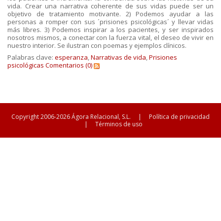
vida. Crear una narrativa coherente de sus vidas puede ser un
objetivo de tratamiento motivante. 2) Podemos ayudar a las
personas a romper con sus ´prisiones psicológicas´ y llevar vidas
más libres. 3) Podemos inspirar a los pacientes, y ser inspirados
nosotros mismos, a conectar con la fuerza vital, el deseo de vivir en
nuestro interior. Se ilustran con poemas y ejemplos clínicos.
Palabras clave:
esperanza
,
Narrativas de vida
,
Prisiones
psicológicas
Comentarios (0)
Copyright 2006-2026 Ágora Relacional, S.L.
|
Política de privacidad
|
Términos de uso