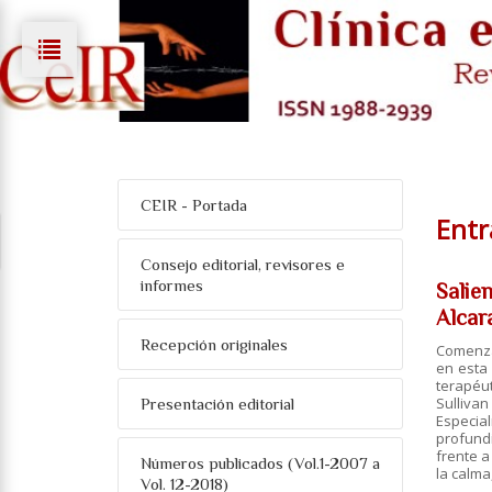
CEIR - Portada
Entr
Consejo editorial, revisores e
informes
Salie
Alcar
Recepción originales
Comenzar
en esta 
terapéut
Sullivan
Presentación editorial
Especial
profund
frente a
Números publicados (Vol.1-2007 a
la calma
Vol. 12-2018)