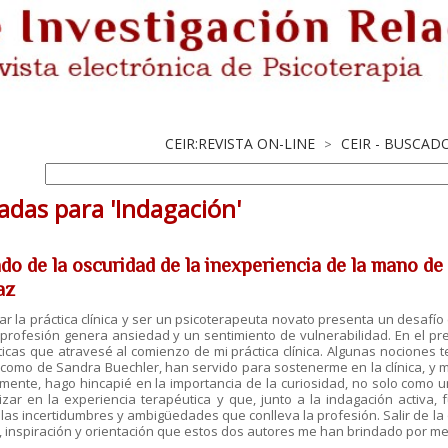
CEIR:REVISTA ON-LINE
CEIR - BUSCAD
>
adas para 'Indagación'
ndo de la oscuridad de la inexperiencia de la mano de
az
 la práctica clínica y ser un psicoterapeuta novato presenta un desafí
profesión genera ansiedad y un sentimiento de vulnerabilidad. En el pr
icas que atravesé al comienzo de mi práctica clínica. Algunas nociones te
 como de Sandra Buechler, han servido para sostenerme en la clínica, y 
mente, hago hincapié en la importancia de la curiosidad, no solo como u
izar en la experiencia terapéutica y que, junto a la indagación activa
 las incertidumbres y ambigüedades que conlleva la profesión. Salir de la
, inspiración y orientación que estos dos autores me han brindado por m