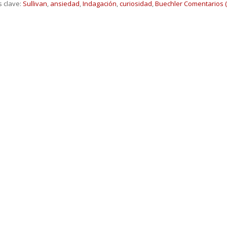
s clave:
Sullivan
,
ansiedad
,
Indagación
,
curiosidad
,
Buechler
Comentarios (