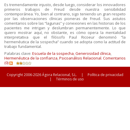
Es tremendamente injusto, desde luego, considerar los innovadores
primeros trabajos de Freud desde nuestra sensibilidad
contemporánea. Yo, bien al contrario, sigo teniendo un gran respeto
por las observaciones clínicas pioneras de Freud. Sus astutos
comentarios sobre las “lagunas” y conexiones en las historias de los
pacientes me intrigan y deslumbran permanentemente. Lo que
quiero mostrar aquí, no obstante, es cómo opera la mentalidad
interpretativa que el filósofo Paul Ricoeur denominó “la
hermenéutica de la sospecha” cuando se adopta como la actitud de
trabajo fundamental.
Palabras clave:
Escuela de la sospecha
,
Generosidad clínica
,
Hermenéutica de la confianza
,
Psicoanálisis Relacional.
Comentarios
(0)
Copyright 2006-2026 Ágora Relacional, S.L.
|
Política de privacidad
|
Términos de uso