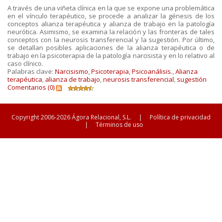
A través de una viñeta clínica en la que se expone una problemática
en el vínculo terapéutico, se procede a analizar la génesis de los
conceptos alianza terapéutica y alianza de trabajo en la patología
neurótica. Asimismo, se examina la relación y las fronteras de tales
conceptos con la neurosis transferencial y la sugestión. Por último,
se detallan posibles aplicaciones de la alianza terapéutica o de
trabajo en la psicoterapia de la patología narcisista y en lo relativo al
caso clínico.
Palabras clave:
Narcisismo
,
Psicoterapia
,
Psicoanálisis.
,
Alianza
terapéutica
,
alianza de trabajo
,
neurosis transferencial
,
sugestión
Comentarios (0)
Copyright 2006-2026 Ágora Relacional, S.L.
|
Política de privacidad
|
Términos de uso