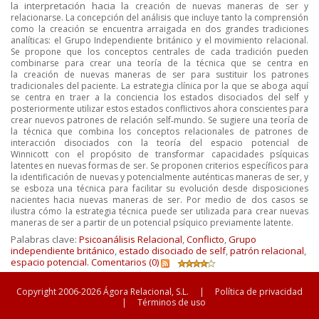
la interpretación hacia la
creación de nuevas maneras de ser y
relacionarse. La concepción del análisis que incluye tanto la
comprensión
como la creación se encuentra arraigada en dos grandes tradiciones
analíticas: el
Grupo Independiente británico y el movimiento relacional.
Se propone que los conceptos centrales
de cada tradición pueden
combinarse para crear una teoría de la técnica que se centra en
la
creación de nuevas maneras de ser para sustituir los patrones
tradicionales del paciente. La
estrategia clínica por la que se aboga aquí
se centra en traer a la conciencia los estados disociados
del self y
posteriormente utilizar estos estados conflictivos ahora conscientes para
crear nuevos
patrones de relación self‐mundo. Se sugiere una teoría de
la técnica que combina los conceptos
relacionales de patrones de
interacción disociados con la teoría del espacio potencial de
Winnicott
con el propósito de transformar capacidades psíquicas
latentes en nuevas formas de ser. Se
proponen criterios específicos para
la identificación de nuevas y potencialmente auténticas maneras
de ser, y
se esboza una técnica para facilitar su evolución desde disposiciones
nacientes hacia
nuevas maneras de ser. Por medio de dos casos se
ilustra cómo la estrategia técnica puede ser
utilizada para crear nuevas
maneras de ser a partir de un potencial psíquico previamente latente.
Palabras clave:
Psicoanálisis Relacional
,
Conflicto
,
Grupo
independiente británico
,
estado disociado de self
,
patrón relacional
,
espacio potencial.
Comentarios (0)
Copyright 2006-2026 Ágora Relacional, S.L.
|
Política de privacidad
|
Términos de uso