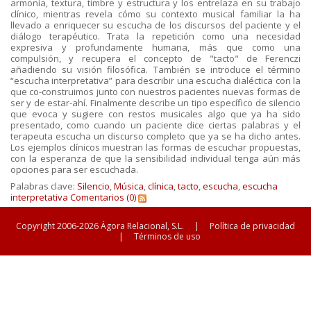
armonía, textura, timbre y estructura y los entrelaza en su trabajo
clínico, mientras revela cómo su contexto musical familiar la ha
llevado a enriquecer su escucha de los discursos del paciente y el
diálogo terapéutico. Trata la repetición como una necesidad
expresiva y profundamente humana, más que como una
compulsión, y recupera el concepto de "tacto" de Ferenczi
añadiendo su visión filosófica. También se introduce el término
“escucha interpretativa” para describir una escucha dialéctica con la
que co-construimos junto con nuestros pacientes nuevas formas de
ser y de estar-ahí. Finalmente describe un tipo específico de silencio
que evoca y sugiere con restos musicales algo que ya ha sido
presentado, como cuando un paciente dice ciertas palabras y el
terapeuta escucha un discurso completo que ya se ha dicho antes.
Los ejemplos clínicos muestran las formas de escuchar propuestas,
con la esperanza de que la sensibilidad individual tenga aún más
opciones para ser escuchada.
Palabras clave:
Silencio
,
Música
,
clínica
,
tacto
,
escucha
,
escucha
interpretativa
Comentarios (0)
Copyright 2006-2026 Ágora Relacional, S.L.
|
Política de privacidad
|
Términos de uso