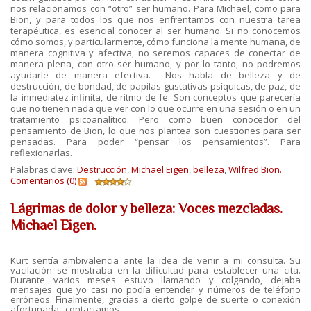
nos relacionamos con “otro” ser humano. Para Michael, como para
Bion, y para todos los que nos enfrentamos con nuestra tarea
terapéutica, es esencial conocer al ser humano. Si no conocemos
cómo somos, y particularmente, cómo funciona la mente humana, de
manera cognitiva y afectiva, no seremos capaces de conectar de
manera plena, con otro ser humano, y por lo tanto, no podremos
ayudarle de manera efectiva. Nos habla de belleza y de
destrucción, de bondad, de papilas gustativas psíquicas, de paz, de
la inmediatez infinita, de ritmo de fe. Son conceptos que parecería
que no tienen nada que ver con lo que ocurre en una sesión o en un
tratamiento psicoanalítico. Pero como buen conocedor del
pensamiento de Bion, lo que nos plantea son cuestiones para ser
pensadas. Para poder “pensar los pensamientos”. Para
reflexionarlas.
Palabras clave:
Destrucción
,
Michael Eigen
,
belleza
,
Wilfred Bion.
Comentarios (0)
Lágrimas de dolor y belleza: Voces mezcladas.
Michael Eigen.
Kurt sentía ambivalencia ante la idea de venir a mi consulta. Su
vacilación se mostraba en la dificultad para establecer una cita.
Durante varios meses estuvo llamando y colgando, dejaba
mensajes que yo casi no podía entender y números de teléfono
erróneos. Finalmente, gracias a cierto golpe de suerte o conexión
afortunada, contactamos.