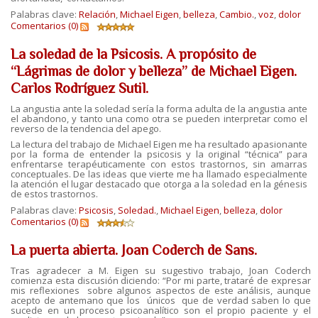
Palabras clave:
Relación
,
Michael Eigen
,
belleza
,
Cambio.
,
voz
,
dolor
Comentarios (0)
La soledad de la Psicosis. A propósito de
“Lágrimas de dolor y belleza” de Michael Eigen.
Carlos Rodríguez Sutil.
La angustia ante la soledad sería la forma adulta de la angustia ante
el abandono, y tanto una como otra se pueden interpretar como el
reverso de la tendencia del apego.
La lectura del trabajo de Michael Eigen me ha resultado apasionante
por la forma de entender la psicosis y la original “técnica” para
enfrentarse terapéuticamente con estos trastornos, sin amarras
conceptuales. De las ideas que vierte me ha llamado especialmente
la atención el lugar destacado que otorga a la soledad en la génesis
de estos trastornos.
Palabras clave:
Psicosis
,
Soledad.
,
Michael Eigen
,
belleza
,
dolor
Comentarios (0)
La puerta abierta. Joan Coderch de Sans.
Tras agradecer a M. Eigen su sugestivo trabajo, Joan Coderch
comienza esta discusión diciendo: “Por mi parte, trataré de expresar
mis reflexiones sobre algunos aspectos de este análisis, aunque
acepto de antemano que los únicos que de verdad saben lo que
sucede en un proceso psicoanalítico son el propio paciente y el