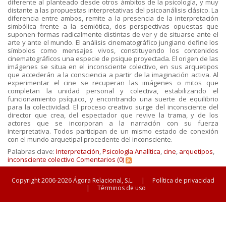
diferente al planteado desde otros ámbitos de la psicología, y muy
distante a las propuestas interpretativas del psicoanálisis clásico. La
diferencia entre ambos, remite a la presencia de la interpretación
simbólica frente a la semiótica, dos perspectivas opuestas que
suponen formas radicalmente distintas de ver y de situarse ante el
arte y ante el mundo. El análisis cinematográfico jungiano define los
símbolos como mensajes vivos, constituyendo los contenidos
cinematográficos una especie de psique proyectada. El origen de las
imágenes se situa en el inconsciente colectivo, en sus arquetipos
que accederán a la consciencia a partir de la imaginación activa. Al
experimentar el cine se recuperan las imágenes o mitos que
completan la unidad personal y colectiva, estabilizando el
funcionamiento psíquico, y encontrando una suerte de equilibrio
para la colectividad. El proceso creativo surge del inconsciente del
director que crea, del espectador que revive la trama, y de los
actores que se incorporan a la narración con su fuerza
interpretativa. Todos participan de un mismo estado de conexión
con el mundo arquetipal procedente del inconsciente.
Palabras clave:
Interpretación
,
Psicología Analítica
,
cine
,
arquetipos
,
inconsciente colectivo
Comentarios (0)
Copyright 2006-2026 Ágora Relacional, S.L.
|
Política de privacidad
|
Términos de uso