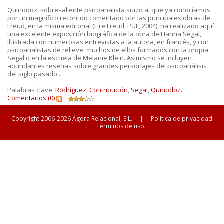
Quinodoz, sobresaliente psicoanalista suizo al que ya conocíamos
por un magnífico recorrido comentado por las principales obras de
Freud, en la misma editorial (Lire Freud, PUF, 2004), ha realizado aquí
una excelente exposición biográfica de la obra de Hanna Segal,
ilustrada con numerosas entrevistas a la autora, en francés, y con
psicoanalistas de relieve, muchos de ellos formados con la propia
Segal o en la escuela de Melanie Klein. Asimismo se incluyen
abundantes reseñas sobre grandes personajes del psicoanálisis
del siglo pasado...
Palabras clave:
Rodríguez
,
Contribución
,
Segal
,
Quinodoz.
Comentarios (0)
Copyright 2006-2026 Ágora Relacional, S.L.
|
Política de privacidad
|
Términos de uso