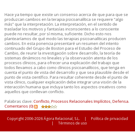
Hace ya tiempo que existe un consenso acerca de que para que se
produzcan cambios en la terapia psicoanalítica se requiere “algo
más” que la interpretación. La interpretación, en el sentido de
trasladar los motivos y fantasías inconscientes a lo consciente
puede no resultar, por sí misma, suficiente. Dicho esto nos
plantearíamos de qué modo las terapias psicoanalíticas producen
cambios. En esta ponencia presentaré un resumen del intento
continuado del Grupo de Boston para el Estudio del Proceso de
Cambio, de reunir la investigación sobre desarrollo, la teoría de
sistemas dinámicos no lineales y la observación atenta de los
procesos clínicos, para ofrecer una explicación del trabajo que
todos llevamos a cabo como clínicos psicoanalíticos, que tenga en
cuenta el punto de vista del desarrollo y que sea plausible desde el
punto de vista científico. Para resultar coherente desde el punto de
vista clínico, cualquier explicación debe integrar una visión de la
interacción humana que incluya tanto los aspectos creativos como
aquellos que conllevan conflicto.
Palabras clave:
Conflicto
,
Procesos Relacionales Implícitos
,
Defensa.
Comentarios (0)
Copyright 2006-2026 Ágora Relacional, S.L.
|
Política de privacidad
|
Términos de uso