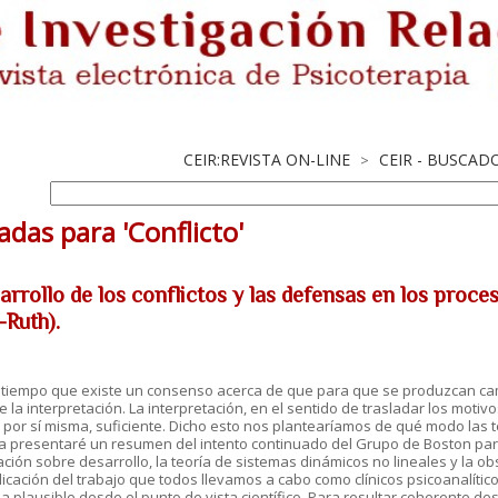
CEIR:REVISTA ON-LINE
CEIR - BUSCAD
>
adas para 'Conflicto'
arrollo de los conflictos y las defensas en los proce
-Ruth).
tiempo que existe un consenso acerca de que para que se produzcan cambi
 la interpretación. La interpretación, en el sentido de trasladar los moti
, por sí misma, suficiente. Dicho esto nos plantearíamos de qué modo las 
 presentaré un resumen del intento continuado del Grupo de Boston para 
ación sobre desarrollo, la teoría de sistemas dinámicos no lineales y la ob
icación del trabajo que todos llevamos a cabo como clínicos psicoanalítico
a plausible desde el punto de vista científico. Para resultar coherente des