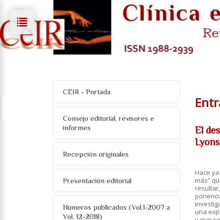
CEIR - Portada
Entr
Consejo editorial, revisores e
informes
El des
Lyons
Recepción originales
Hace ya 
más” que
Presentación editorial
resultar
ponencia
investig
Números publicados (Vol.1-2007 a
una expl
Vol. 12-2018)
y que se