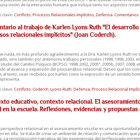
 una visión de la interacción humana que incluya tanto los aspectos creat
s clave:
Conflicto
,
Procesos Relacionales Implícitos
,
Defensa.
Comentarios 
ario al trabajo de Karlen Lyons Ruth "El desarrollo 
sos relacionales implícitos" (Joan Coderch).
e nada, mi más profundo agradecimiento a la Dra. Karlen Lyons-Ruth no s
do, sino también por anteriores trabajos personales (1998, 1999, 2003, et
Estudio del Cambio Psíquico (BCPSG: 1998, 2002, 2005ª, 2005b, 2007, 2008, 
ido al avance y expansión del psicoanálisis relacional. Deseo que los co
s al texto, sean recibidos por Karlen como la expresión de un sentido hom
epresenta.
s clave:
Conflicto
,
Coderch
,
Lyons-Ruth
,
Defensa
,
Proceso Relacional Implíci
xto educativo, contexto relacional. El asesoramiento
l en la escuela. Reflexiones, evidencias y propuestas
la perspectiva relacional en el asesoramiento escolar es una oportunidad pa
n en ella. Se trata de crear un ambiente de relación y comunicación que p
. La reconstrucción narrativa de las experiencias del profesorado increme