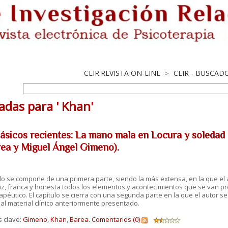
CEIR:REVISTA ON-LINE
CEIR - BUSCAD
>
adas para ' Khan'
lásicos recientes: La mano mala en Locura y soleda
ea y Miguel Ángel Gimeno).
ulo se compone de una primera parte, siendo la más extensa, en la que el
z, franca y honesta todos los elementos y acontecimientos que se van pr
apéutico. El capítulo se cierra con una segunda parte en la que el autor 
 al material clínico anteriormente presentado.
s clave:
Gimeno
,
Khan
,
Barea.
Comentarios (0)