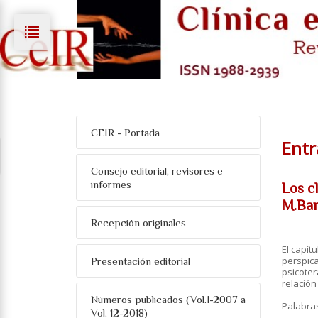
CEIR - Portada
Entr
Consejo editorial, revisores e
informes
Los c
M.Bar
Recepción originales
El capít
perspica
Presentación editorial
psicoter
relación
Números publicados (Vol.1-2007 a
Palabra
Vol. 12-2018)