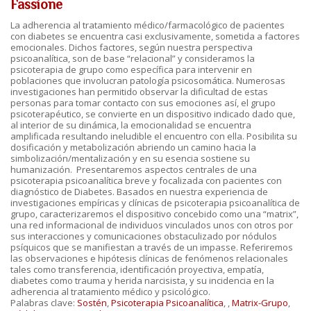
Fassione
La adherencia al tratamiento médico/farmacológico de pacientes
con diabetes se encuentra casi exclusivamente, sometida a factores
emocionales. Dichos factores, según nuestra perspectiva
psicoanalítica, son de base “relacional” y consideramos la
psicoterapia de grupo como específica para intervenir en
poblaciones que involucran patología psicosomática. Numerosas
investigaciones han permitido observar la dificultad de estas
personas para tomar contacto con sus emociones así, el grupo
psicoterapéutico, se convierte en un dispositivo indicado dado que,
al interior de su dinámica, la emocionalidad se encuentra
amplificada resultando ineludible el encuentro con ella. Posibilita su
dosificación y metabolización abriendo un camino hacia la
simbolización/mentalización y en su esencia sostiene su
humanización. Presentaremos aspectos centrales de una
psicoterapia psicoanalítica breve y focalizada con pacientes con
diagnóstico de Diabetes. Basados en nuestra experiencia de
investigaciones empíricas y clínicas de psicoterapia psicoanalítica de
grupo, caracterizaremos el dispositivo concebido como una “matrix”,
una red informacional de individuos vinculados unos con otros por
sus interacciones y comunicaciones obstaculizado por nódulos
psíquicos que se manifiestan a través de un impasse. Referiremos
las observaciones e hipótesis clínicas de fenómenos relacionales
tales como transferencia, identificación proyectiva, empatía,
diabetes como trauma y herida narcisista, y su incidencia en la
adherencia al tratamiento médico y psicológico.
Palabras clave:
Sostén
,
Psicoterapia Psicoanalítica
,
,
Matrix-Grupo
,