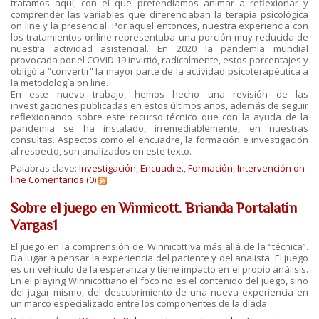
tratamos aquí, con el que pretendíamos animar a reflexionar y
comprender las variables que diferenciaban la terapia psicológica
on line y la presencial. Por aquel entonces, nuestra experiencia con
los tratamientos online representaba una porción muy reducida de
nuestra actividad asistencial. En 2020 la pandemia mundial
provocada por el COVID 19 invirtió, radicalmente, estos porcentajes y
obligó a “convertir” la mayor parte de la actividad psicoterapéutica a
la metodología on line.
En este nuevo trabajo, hemos hecho una revisión de las
investigaciones publicadas en estos últimos años, además de seguir
reflexionando sobre este recurso técnico que con la ayuda de la
pandemia se ha instalado, irremediablemente, en nuestras
consultas. Aspectos como el encuadre, la formación e investigación
al respecto, son analizados en este texto.
Palabras clave:
Investigación
,
Encuadre.
,
Formación
,
Intervención on
line
Comentarios (0)
Sobre el juego en Winnicott. Brianda Portalatin
Vargas1
El juego en la comprensión de Winnicott va más allá de la “técnica”.
Da lugar a pensar la experiencia del paciente y del analista. El juego
es un vehículo de la esperanza y tiene impacto en el propio análisis.
En el playing Winnicottiano el foco no es el contenido del juego, sino
del jugar mismo, del descubrimiento de una nueva experiencia en
un marco especializado entre los componentes de la díada.