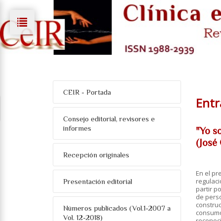
CEIR - Portada
Entr
Consejo editorial, revisores e
informes
"Yo so
(José
Recepción originales
En el pr
regulaci
Presentación editorial
partir p
de perso
construc
Números publicados (Vol.1-2007 a
consumo 
Vol. 12-2018)
reconoci