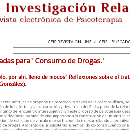
CEIR:REVISTA ON-LINE
CEIR - BUSCAD
>
adas para ' Consumo de Drogas.'
lo, por ahí, lleno de mocos" Reflexiones sobre el tra
 González).
esente artículos se propone un recorrido, a través de la práctica clínica, 
ón de los afectos y la construcción y desarrollo del Self a partir de la rela
or tanto del encuentro intersubjetivo. En este proceso de psicoterapia des
nalidad límite ha sido de vital importancia la construcción de un vínculo es
ción de este tipo de vínculo que se ha podido ir desarrollando alternativ
de drogas. A lo largo de la psicoterapia hemos ido co-construyendo una 
endo, explorando, aceptando afectos y emociones que estaban reprimidos