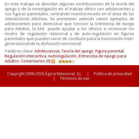
En este trabajo se abordan algunas contribuciones de la teoría del
apego y de la investigación en el trabajo clínico con adolescentes y
sus figuras parentales, centrando nuestra mirada en el área de las
interacciones afectivas.
Se presentan además
varios ejemplos de
adolescentes para demostrar que conocer la Entrevista de Apego
para Adultos, la EAA puede ayudar a los clínicos a reconocer los
modos de regulación relacional y de auto-regulación en figuras
parentales que pueden servir de conducto para la transmisión inter-
generacional de la disfunción emocional.
Palabras clave:
Adolescencia
,
Teoría del apego
,
Figura parental
,
Regulación interactiva
,
Autoregulación
,
Entrevista de Apego para
Adultos.
Comentarios (0)
Copyright 2006-2026 Ágora Relacional, S.L.
|
Política de privacidad
|
Términos de uso