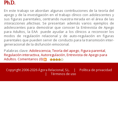
Ph.D.
En este trabajo se abordan algunas contribuciones de la teoría del
apego y de la investigación en el trabajo clínico con adolescentes y
sus figuras parentales, centrando nuestra mirada en el área de las
interacciones afectivas.
Se presentan además
varios ejemplos de
adolescentes para demostrar que conocer la Entrevista de Apego
para Adultos, la EAA puede ayudar a los clínicos a reconocer los
modos de regulación relacional y de auto-regulación en figuras
parentales que pueden servir de conducto para la transmisión inter-
generacional de la disfunción emocional.
Palabras clave:
Adolescencia
,
Teoría del apego
,
Figura parental
,
Regulación interactiva
,
Autoregulación
,
Entrevista de Apego para
Adultos.
Comentarios (0)
Copyright 2006-2026 Ágora Relacional, S.L.
|
Política de privacidad
|
Términos de uso