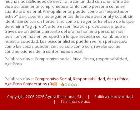
muchas posibilidades de servir a la comunidad con una forma de
vida políticamente comprometida, tanto como persona como en
cuanto profesional. Principalmente, puede, como un "espectador
activo" participar en los argumentos de la vida personal y social, sin
identificarse con un héroe, sino como un agente. Es el uso de lo que
denomina "agit-prop", arte o escenificación provocadora, que a
través de un distanciamiento del drama humano personal nos
permite ver más en perspectiva lo que necesita ser cambiado en
nuestra sociedad. Los psicoanalistas pueden ver en perspectiva
cómo las cosas pueden ser, no sólo como son, revelando las
contradicciones de la conformidad social.
Palabras clave: Compromiso social, ética clínica, responsabilidad,
Agit-Prop.
Palabras clave:
Compromiso Social
,
Responsabilidad
,
ética clínica
,
Agit-Prop
Comentarios (0)
Copyright 2006-2026 Ágora Relacional, S.L.
|
Política de privacidad
|
Términos de uso