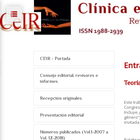
CEIR - Portada
Entr
Consejo editorial, revisores e
informes
Teoría
Recepción originales
Este tra
Congreso
Incluye,
Presentación editorial
género”;
invitada
Números publicados (Vol.1-2007 a
Vol. 12-2018)
Palabra