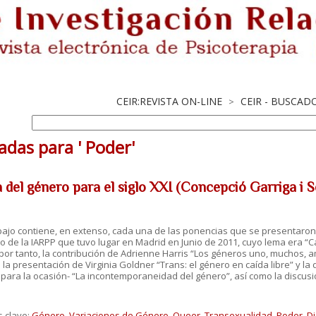
CEIR:REVISTA ON-LINE
CEIR - BUSCAD
>
adas para ' Poder'
 del género para el siglo XXI (Concepció Garriga i S
bajo contiene, en extenso, cada una de las ponencias que se presentaron 
 de la IARPP que tuvo lugar en Madrid en Junio de 2011, cuyo lema era “C
 por tanto, la contribución de Adrienne Harris “Los géneros uno, muchos, a
 la presentación de Virginia Goldner “Trans: el género en caída libre” y la
 para la ocasión- “La incontemporaneidad del género”, así como la discusi
s clave:
Género
,
Variaciones de Género
,
Queer
,
Transexualidad
,
Poder
,
Di