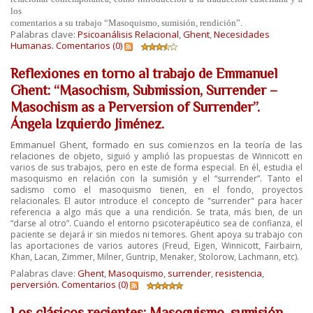
los
comentarios a su trabajo “Masoquismo, sumisión, rendición”.
Palabras clave:
Psicoanálisis Relacional
,
Ghent
,
Necesidades
Humanas.
Comentarios (0)
Reflexiones en torno al trabajo de Emmanuel
Ghent: “Masochism, Submission, Surrender –
Masochism as a Perversion of Surrender”.
Ángela Izquierdo Jiménez.
Emmanuel Ghent, formado en sus comienzos en la teoría de las
relaciones de objeto,
siguió y amplió las propuestas de Winnicott en
varios de sus trabajos, pero en este de
forma especial. En él, estudia el
masoquismo en relación con la sumisión y el “surrender”.
Tanto el
sadismo como el masoquismo tienen, en el fondo, proyectos
relacionales. El autor
introduce el concepto de "surrender" para hacer
referencia a algo más que a una rendición.
Se trata, más bien, de un
“darse al otro”. Cuando el entorno psicoterapéutico sea de
confianza, el
paciente se dejará ir sin miedos ni temores. Ghent apoya su trabajo con
las
aportaciones de varios autores (Freud, Eigen, Winnicott, Fairbairn,
Khan, Lacan, Zimmer,
Milner, Guntrip, Menaker, Stolorow, Lachmann, etc).
Palabras clave:
Ghent
,
Masoquismo
,
surrender
,
resistencia
,
perversión.
Comentarios (0)
Los clásicos recientes: Masoquismo, sumisión,