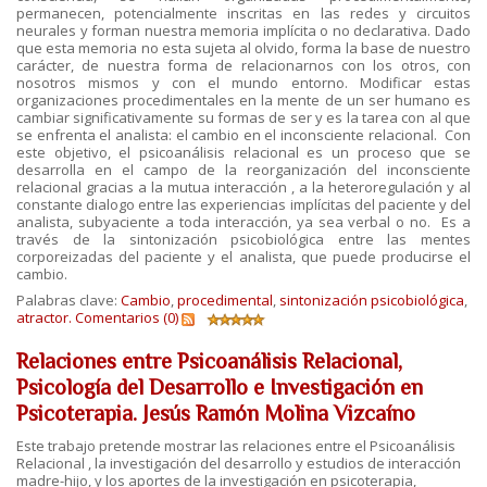
permanecen, potencialmente inscritas en las redes y circuitos
neurales y forman nuestra memoria implícita o no declarativa. Dado
que esta memoria no esta sujeta al olvido, forma la base de nuestro
carácter, de nuestra forma de relacionarnos con los otros, con
nosotros mismos y con el mundo entorno. Modificar estas
organizaciones procedimentales en la mente de un ser humano es
cambiar significativamente su formas de ser y es la tarea con al que
se enfrenta el analista: el cambio en el inconsciente relacional. Con
este objetivo, el psicoanálisis relacional es un proceso que se
desarrolla en el campo de la reorganización del inconsciente
relacional gracias a la mutua interacción , a la heteroregulación y al
constante dialogo entre las experiencias implícitas del paciente y del
analista, subyaciente a toda interacción, ya sea verbal o no. Es a
través de la sintonización psicobiológica entre las mentes
corporeizadas del paciente y el analista, que puede producirse el
cambio.
Palabras clave:
Cambio
,
procedimental
,
sintonización psicobiológica
,
atractor.
Comentarios (0)
Relaciones entre Psicoanálisis Relacional,
Psicología del Desarrollo e Investigación en
Psicoterapia. Jesús Ramón Molina Vizcaíno
Este trabajo pretende mostrar las relaciones entre el Psicoanálisis
Relacional , la investigación del desarrollo y estudios de interacción
madre-hijo, y los aportes de la investigación en psicoterapia,