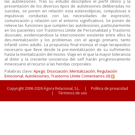
las autolesiones. Tras su estudio descriptivo el perfil clínico y la
presentación de los diversos tipos de autolesiones deliberadas no
suicidas, se ponen en relación esta estereotípicas, compulsivas e
impulsivas conductas con las necesidades de expresión,
comunicación y relación con el entorno significativos. Se ponen de
relieve las funciones que cumplen las autolesiones, particularmente
en los pacientes con Trastornos Límite de Personalidad y Trastorno
disociativ, evidenciandose la interconexión existente entre ellos la
des-mentalización y los problemas con el apego primario, tanto
infantil como adulto. La propuesta final insinúa el viaje terapeútico
necesario que lleve desde la pre-mentalización de su sufrimiento
hasta la mentalización del mismo. Viaje en el que la mayor tolerancia
al dolor y la creciente conciencia del self harán progresivamente
innecesario el recurso a las heridas corporales.
Palabras clave:
Apego
,
Disociación
,
Mentalización
,
Regulación
Emocional
,
Autolesiones
,
Trastorno Límite
Comentarios (0)
Copyright 2006-2026 Ágora Relacional, S.L.
|
Política de privacidad
|
Términos de uso