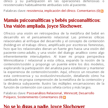
clínico y su participación en las operaciones defensivas o
resistenciales habitualmente atribuidas solo al paciente.
Palabras clave:
resistencia
,
implicación del clínico.
Comentarios (0)
Mamás psicoanalíticas y bebés psicoanalíticos:
Una visión ampliada. Joyce Slochower.
Ofrezco una visión en retrospectiva de la metáfora del bebé en
desarrollo en el pensamiento relacional. Las primeras críticas
relacionales al enfoque del desarrollo y el concepto de contención
(holding) en el trabajo clínico, amplificado por escritoras feministas,
hizo que los relacionales dieran un fuerte giro hacia una visión del
paciente-como-adulto, y una visión del dialogo analítico como algo
inherentemente intersubjetivo. Al traer mi propia perspectiva
Winnicottiana / relacional a esta crítica, expando la noción de la
contención/sostén y propongo un puente entre los dos modelos,
explorando la participación del analista para establecer y mantener
la experiencia de contención/sostén. Aquí, ofrezco un resumen de
esta controversia y su evolución/resolución, detallando cómo ha
cambiado mi propia comprensión de la metáfora de la contención y
la dinámica subyacente. Ilustro las múltiples encarnaciones de la
función de contención con casos viñeta cortos y más largos.
Palabras clave:
Psicoanálisis Relacional.
,
Winnicott
,
Desarrollo
Psíquico
,
Sostenimiento
Comentarios (0)
No se lo digas a nadie. Joyce Slochower