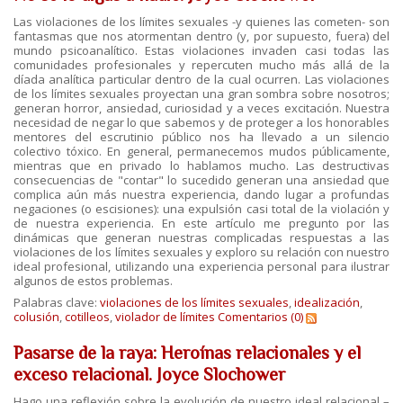
Las violaciones de los límites sexuales -y quienes las cometen- son
fantasmas que nos atormentan dentro (y, por supuesto, fuera) del
mundo psicoanalítico. Estas violaciones invaden casi todas las
comunidades profesionales y repercuten mucho más allá de la
díada analítica particular dentro de la cual ocurren. Las violaciones
de los límites sexuales proyectan una gran sombra sobre nosotros;
generan horror, ansiedad, curiosidad y a veces excitación. Nuestra
necesidad de negar lo que sabemos y de proteger a los honorables
mentores del escrutinio público nos ha llevado a un silencio
colectivo tóxico. En general, permanecemos mudos públicamente,
mientras que en privado lo hablamos mucho. Las destructivas
consecuencias de "contar" lo sucedido generan una ansiedad que
complica aún más nuestra experiencia, dando lugar a profundas
negaciones (o escisiones): una expulsión casi total de la violación y
de nuestra experiencia. En este artículo me pregunto por las
dinámicas que generan nuestras complicadas respuestas a las
violaciones de los límites sexuales y exploro su relación con nuestro
ideal profesional, utilizando una experiencia personal para ilustrar
algunos de estos problemas.
Palabras clave:
violaciones de los límites sexuales
,
idealización
,
colusión
,
cotilleos
,
violador de límites
Comentarios (0)
Pasarse de la raya: Heroínas relacionales y el
exceso relacional. Joyce Slochower
Hago una reflexión sobre la evolución de nuestro ideal relacional –