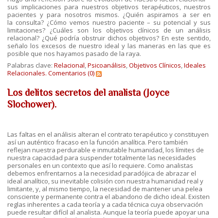
sus implicaciones para nuestros objetivos terapéuticos, nuestros
pacientes y para nosotros mismos. ¿Quién aspiramos a ser en
la consulta? ¿Cómo vemos nuestro paciente – su potencial y sus
limitaciones? ¿Cuáles son los objetivos clínicos de un análisis
relacional? ¿Qué podría obstruir dichos objetivos? En este sentido,
señalo los excesos de nuestro ideal y las maneras en las que es
posible que nos hayamos pasado de la raya.
Palabras clave:
Relacional
,
Psicoanálisis
,
Objetivos Clínicos
,
Ideales
Relacionales.
Comentarios (0)
Los delitos secretos del analista (Joyce
Slochower).
Las faltas en el análisis alteran el contrato terapéutico y constituyen
así un auténtico fracaso en la función analítica. Pero también
reflejan nuestra perdurable e inmutable humanidad, los límites de
nuestra capacidad para suspender totalmente las necesidades
personales en un contexto que así lo requiere. Como analistas
debemos enfrentarnos a la necesidad paradójica de abrazar el
ideal analítico, su inevitable colisión con nuestra humanidad real y
limitante, y, al mismo tiempo, la necesidad de mantener una pelea
consciente y permanente contra el abandono de dicho ideal. Existen
reglas inherentes a cada teoría y a cada técnica cuya observación
puede resultar difícil al analista. Aunque la teoría puede apoyar una