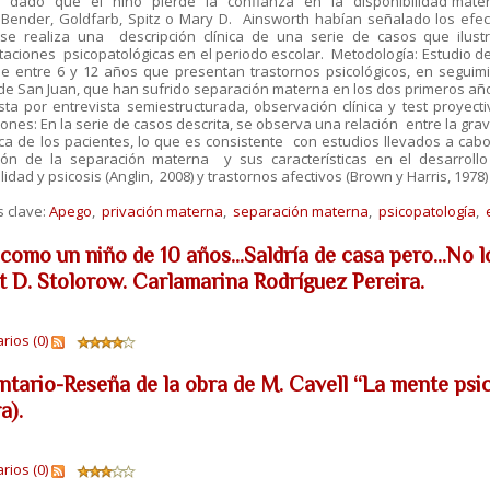
 dado que el niño pierde la confianza en la disponibilidad materna
 Bender, Goldfarb, Spitz o Mary D. Ainsworth habían señalado los efec
 se realiza una descripción clínica de una serie de casos que ilus
aciones psicopatológicas en el periodo escolar. Metodología: Estudio de
e entre 6 y 12 años que presentan trastornos psicológicos, en seguimi
de San Juan, que han sufrido separación materna en los dos primeros año
a por entrevista semiestructurada, observación clínica y test proyectiv
ones: En la serie de casos descrita, se observa una relación entre la gra
nica de los pacientes, lo que es consistente con estudios llevados a cab
ción de la separación materna y sus características en el desarroll
idad y psicosis (Anglin, 2008) y trastornos afectivos (Brown y Harris, 1978) 
s clave:
Apego
,
privación materna
,
separación materna
,
psicopatología
,
e
como un niño de 10 años...Saldría de casa pero...No l
t D. Stolorow. Carlamarina Rodríguez Pereira.
ios (0)
tario-Reseña de la obra de M. Cavell “La mente psic
ra).
ios (0)