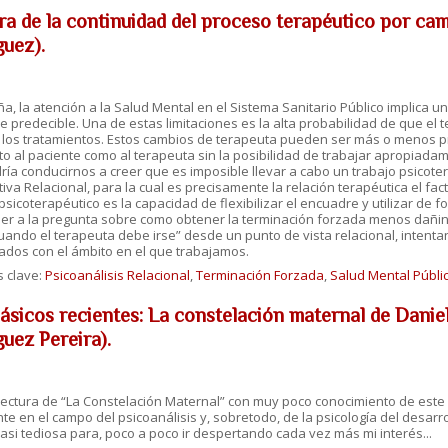
ra de la continuidad del proceso terapéutico por ca
guez).
a, la atención a la Salud Mental en el Sistema Sanitario Público implica u
 predecible. Una de estas limitaciones es la alta probabilidad de que el 
r los tratamientos. Estos cambios de terapeuta pueden ser más o menos p
to al paciente como al terapeuta sin la posibilidad de trabajar apropiadam
ría conducirnos a creer que es imposible llevar a cabo un trabajo psicot
iva Relacional, para la cual es precisamente la relación terapéutica el fac
sicoterapéutico es la capacidad de flexibilizar el encuadre y utilizar de f
r a la pregunta sobre como obtener la terminación forzada menos dañina 
ando el terapeuta debe irse” desde un punto de vista relacional, intenta
ados con el ámbito en el que trabajamos.
s clave:
Psicoanálisis Relacional
,
Terminación Forzada
,
Salud Mental Públic
lásicos recientes: La constelación maternal de Danie
guez Pereira).
a lectura de “La Constelación Maternal” con muy poco conocimiento de este
te en el campo del psicoanálisis y, sobretodo, de la psicología del desarrollo 
asi tediosa para, poco a poco ir despertando cada vez más mi interés...