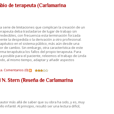
mbio de terapeuta (Carlamarina
na serie de limitaciones que complican la creación de un
terapeuta deba trasladarse de lugar de trabajo sin
redecibles, con frecuencia esta terminación forzada
ente la despedida o la derivación a otro profesional.
erapéutico en el sistema público, más aún desde una
tor de cambio. Sin embargo, otra característica de este
orma terapéutica los fallos del propio terapeuta. Para
posible para el paciente, releemos el trabajo de Linda
ndo, al mismo tiempo, adaptar y añadir aspectos
a.
Comentarios (0)
l N. Stern (Reseña de Carlamarina
 autor más allá de saber que su obra ha sido, y es, muy
infantil. Al principio, resultó ser una lectura difícil,