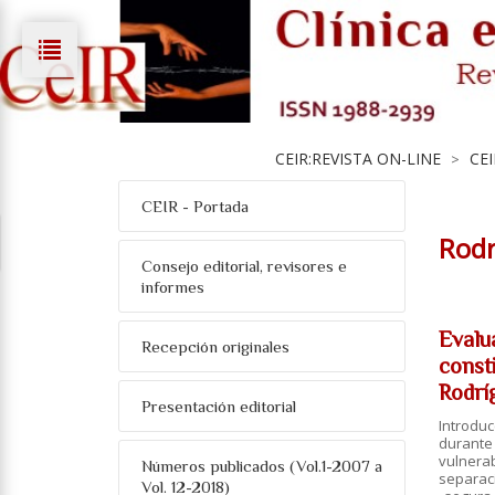
CEIR:REVISTA ON-LINE
CE
>
CEIR - Portada
Rodr
Consejo editorial, revisores e
informes
Evalu
Recepción originales
const
Rodrí
Presentación editorial
Introdu
durante
vulnerab
Números publicados (Vol.1-2007 a
separac
Vol. 12-2018)