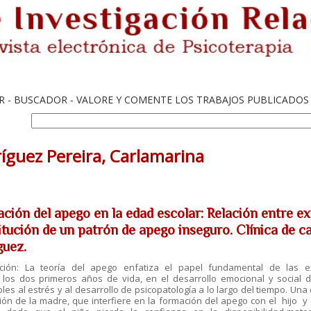
IR - BUSCADOR - VALORE Y COMENTE LOS TRABAJOS PUBLICADOS
íguez Pereira, Carlamarina
ación del apego en la edad escolar: Relación entre e
itución de un patrón de apego inseguro. Clínica de c
guez.
cción: La teoría del apego enfatiza el papel fundamental de las e
 los dos primeros años de vida, en el desarrollo emocional y social
les al estrés y al desarrollo de psicopatología a lo largo del tiempo. Un
ión de la madre, que interfiere en la formación del apego con el hijo