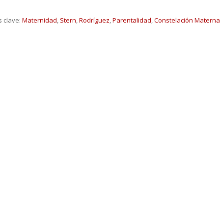
s clave:
Maternidad
,
Stern
,
Rodríguez
,
Parentalidad
,
Constelación Maternal