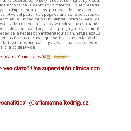
. Ya autores como Levy, Skeels, Burlingham y Freud,
tos nocivos de la deprivación materna. En el presente
tran la importancia de los patrones de apego en las
scriptivo del patrón de apego de una serie de casos de
ento en la Unidad de Salud Mental Infanto‐Juvenil de
s de vida. En todos los casos se realiza una evaluación
os (desiderativo, dibujo de la pareja y de la familia).
vedad de la separación materna (duración, naturaleza,...)
o en las últimas décadas que se focalizan en la posible
o de trastornos mentales graves, como trastornos de
a lo largo de la vida.
scolares.
Comentarios (0)
o veo claro". Una supervisión clínica con
oanalítica” (Carlamarina Rodríguez