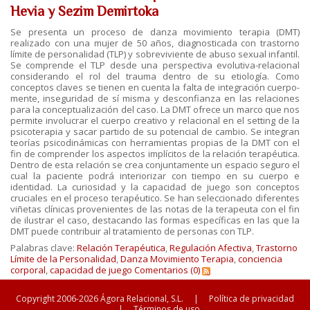
Hevia y Sezim Demirtoka
Se presenta un proceso de danza movimiento terapia (DMT)
realizado con una mujer de 50 años, diagnosticada con trastorno
límite de personalidad (TLP) y sobreviviente de abuso sexual infantil.
Se comprende el TLP desde una perspectiva evolutiva-relacional
considerando el rol del trauma dentro de su etiología. Como
conceptos claves se tienen en cuenta la falta de integración cuerpo-
mente, inseguridad de sí misma y desconfianza en las relaciones
para la conceptualización del caso. La DMT ofrece un marco que nos
permite involucrar el cuerpo creativo y relacional en el setting de la
psicoterapia y sacar partido de su potencial de cambio. Se integran
teorías psicodinámicas con herramientas propias de la DMT con el
fin de comprender los aspectos implícitos de la relación terapéutica.
Dentro de esta relación se crea conjuntamente un espacio seguro el
cual la paciente podrá interiorizar con tiempo en su cuerpo e
identidad. La curiosidad y la capacidad de juego son conceptos
cruciales en el proceso terapéutico. Se han seleccionado diferentes
viñetas clínicas provenientes de las notas de la terapeuta con el fin
de ilustrar el caso, destacando las formas específicas en las que la
DMT puede contribuir al tratamiento de personas con TLP.
Palabras clave:
Relación Terapéutica
,
Regulación Afectiva
,
Trastorno
Límite de la Personalidad
,
Danza Movimiento Terapia
,
conciencia
corporal
,
capacidad de juego
Comentarios (0)
Copyright 2006-2026 Ágora Relacional, S.L.
|
Política de privacidad
|
Términos de uso