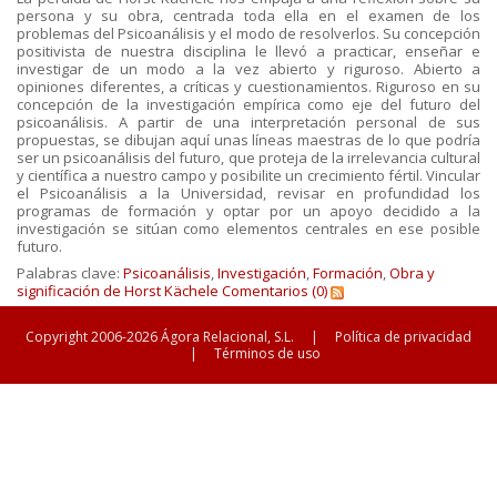
persona y su obra, centrada toda ella en el examen de los
problemas del Psicoanálisis y el modo de resolverlos. Su concepción
positivista de nuestra disciplina le llevó a practicar, enseñar e
investigar de un modo a la vez abierto y riguroso. Abierto a
opiniones diferentes, a críticas y cuestionamientos. Riguroso en su
concepción de la investigación empírica como eje del futuro del
psicoanálisis. A partir de una interpretación personal de sus
propuestas, se dibujan aquí unas líneas maestras de lo que podría
ser un psicoanálisis del futuro, que proteja de la irrelevancia cultural
y científica a nuestro campo y posibilite un crecimiento fértil. Vincular
el Psicoanálisis a la Universidad, revisar en profundidad los
programas de formación y optar por un apoyo decidido a la
investigación se sitúan como elementos centrales en ese posible
futuro.
Palabras clave:
Psicoanálisis
,
Investigación
,
Formación
,
Obra y
significación de Horst Kächele
Comentarios (0)
Copyright 2006-2026 Ágora Relacional, S.L.
|
Política de privacidad
|
Términos de uso