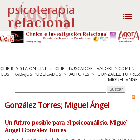
CEIR:REVISTA ON-LINE
CEIR - BUSCADOR - VALORE Y COMENTE
>
LOS TRABAJOS PUBLICADOS
AUTORES
GONZÁLEZ TORRES;
>
>
MIGUEL ÁNGEL
González Torres; Miguel Ángel
Un futuro posible para el psicoanálisis. Miguel
Ángel González Torres
La pérdida de Horst Kächele nos empuja a una reflexión sobre su