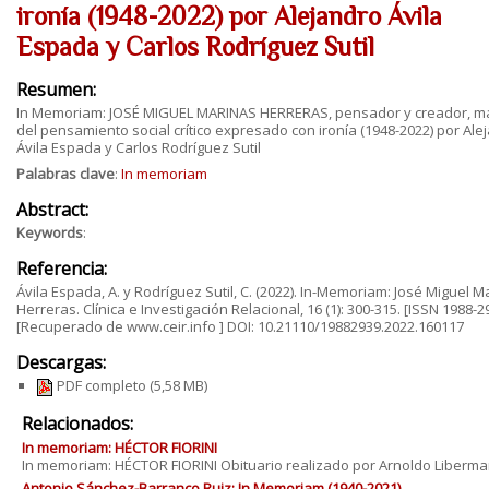
ironía (1948-2022) por Alejandro Ávila
Espada y Carlos Rodríguez Sutil
Resumen:
In Memoriam: JOSÉ MIGUEL MARINAS HERRERAS, pensador y creador, m
del pensamiento social crítico expresado con ironía (1948-2022) por Ale
Ávila Espada y Carlos Rodríguez Sutil
Palabras clave
:
In memoriam
Abstract:
Keywords
:
Referencia:
Ávila Espada, A. y Rodríguez Sutil, C. (2022). In-Memoriam: José Miguel M
Herreras. Clínica e Investigación Relacional, 16 (1): 300-315. [ISSN 1988-2
[Recuperado de www.ceir.info ] DOI: 10.21110/19882939.2022.160117
Descargas:
PDF completo
(5,58 MB)
Relacionados:
In memoriam: HÉCTOR FIORINI
In memoriam: HÉCTOR FIORINI Obituario realizado por Arnoldo Liberman
Antonio Sánchez-Barranco Ruiz: In Memoriam (1940-2021)