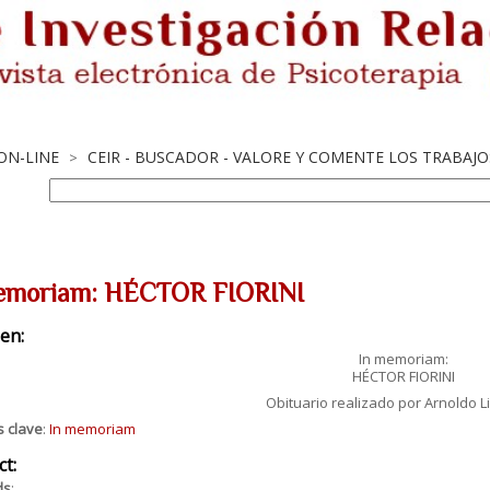
 ON-LINE
CEIR - BUSCADOR - VALORE Y COMENTE LOS TRABAJ
>
emoriam: HÉCTOR FIORINI
en:
In memoriam:
HÉCTOR FIORINI
Obituario realizado por Arnoldo 
s clave
:
In memoriam
ct:
ds
: