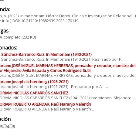
ncia:
, A. (2023). In memoriam: Héctor Fiorini. Clínica e Investigación Relacional,
.info ] DOI: 10.21110/19882939.2023.170119
gas:
F completo
(232 KB)
ionados:
 Sánchez-Barranco Ruiz: In Memoriam (1940-2021)
 Sánchez-Barranco Ruiz: In Memoriam (1940-2021) Realizado por F......
riam: JOSÉ MIGUEL MARINAS HERRERAS, pensador y creador, maestro del pe
or Alejandro Ávila Espada y Carlos Rodríguez Sutil
riam: JOSÉ MIGUEL MARINAS HERRERAS, pensador y creador, maestro del ...
riam: Joseph Lichtenberg (1925-2021)
riam: Joseph Lichtenberg (1925-2021) Preparado por Al......
ORIAM: NICOLÁS CAPARRÓS SÁNCHEZ
RIAM: NICOLÁS CAPARRÓS SÁNCHEZ (1941-2021) Intervienen: Alejandro.....
ORIAM: ROBERTO ARENDAR. Raúl Naranjo Valentín
RIAM: ROBERTO ARENDAR. Raúl Naranjo Valentín ...
ación
3
4
5