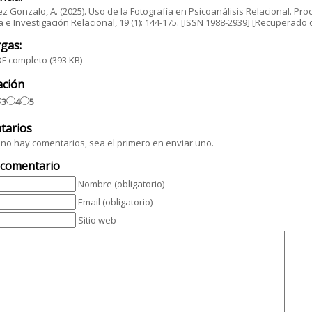
z Gonzalo, A. (2025). Uso de la Fotografía en Psicoanálisis Relacional. P
ca e Investigación Relacional, 19 (1): 144-175. [ISSN 1988-2939] [Recuperad
gas:
F completo
(393 KB)
ación
3
4
5
tarios
no hay comentarios, sea el primero en enviar uno.
 comentario
Nombre (obligatorio)
Email (obligatorio)
Sitio web