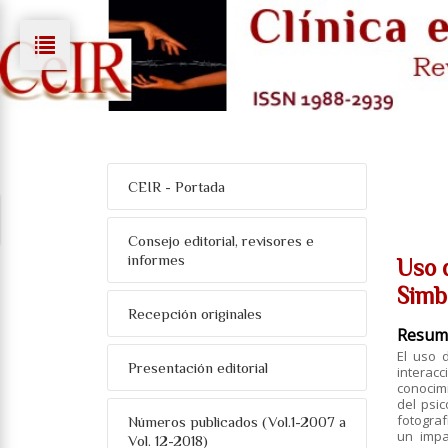
CEIR - Portada
Consejo editorial, revisores e
informes
Uso d
Simb
Recepción originales
Resum
El uso 
Presentación editorial
interacc
conocimi
del psic
fotograf
Números publicados (Vol.1-2007 a
un impa
Vol. 12-2018)