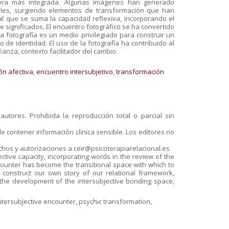
era más integrada. Algunas imágenes han generado
les, surgiendo elementos de transformación que han
l que se suma la capacidad reflexiva, incorporando el
e significados. El encuentro fotográfico se ha convertido
 La fotografía es un medio privilegiado para construir un
de identidad. El uso de la fotografía ha contribuido al
ianza, contexto facilitador del cambio.
ón afectiva
,
encuentro intersubjetivo
,
transformación
utores. Prohibida la reproducción total o parcial sin
e contener información clínica sensible. Los editores no
echos y autorizaciones a ceir@psicoterapiarelacional.es
ective capacity, incorporating words in the review of the
ounter has become the transitional space with which to
 construct our own story of our relational framework,
 the development of the intersubjective bonding space,
ntersubjective encounter, psychic transformation,