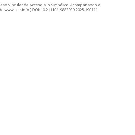
roceso Vincular de Acceso a lo Simbólico. Acompañando a
o de www.ceir.info ] DOI: 10.21110/19882939.2025.190111