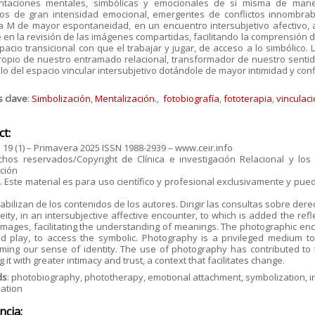
ntaciones mentales, simbólicas y emocionales de sí misma de man
s de gran intensidad emocional, emergentes de conflictos innombrab
a M de mayor espontaneidad, en un encuentro intersubjetivo afectivo, a
 en la revisión de las imágenes compartidas, facilitando la comprensión d
pacio transicional con que el trabajar y jugar, de acceso a lo simbólico.
ropio de nuestro entramado relacional, transformador de nuestro sentido 
lo del espacio vincular intersubjetivo dotándole de mayor intimidad y conf
s clave
:
Simbolización
,
Mentalización.
,
fotobiografía
,
fototerapia
,
vinculaci
ct:
. 19 (1) – Primavera 2025 ISSN 1988-2939 – www.ceir.info
hos reservados/Copyright de Clínica e investigación Relacional y los a
ción
 Este material es para uso científico y profesional exclusivamente y pued
bilizan de los contenidos de los autores. Dirigir las consultas sobre der
ity, in an intersubjective affective encounter, to which is added the refl
mages, facilitating the understanding of meanings. The photographic enc
d play, to access the symbolic. Photography is a privileged medium to
rming our sense of identity. The use of photography has contributed to
g it with greater intimacy and trust, a context that facilitates change.
ds
: photobiography, phototherapy, emotional attachment, symbolization, i
zation
ncia: