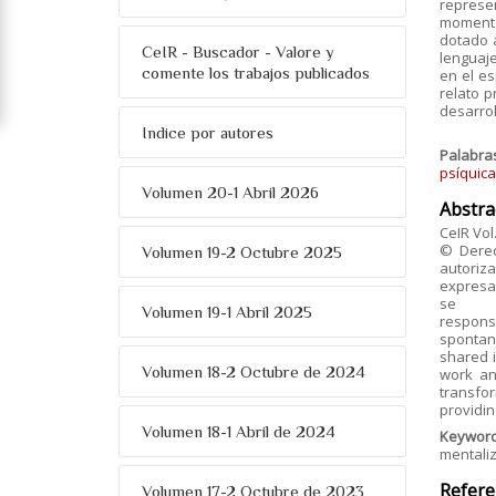
represe
momento
dotado 
CeIR - Buscador - Valore y
lenguaje
comente los trabajos publicados
en el es
relato p
desarrol
Indice por autores
Palabra
psíquica
Volumen 20-1 Abril 2026
Abstra
CeIR Vol
© Derec
Volumen 19-2 Octubre 2025
autoriza
expresa.
se
Volumen 19-1 Abril 2025
responsa
spontane
shared i
Volumen 18-2 Octubre de 2024
work an
transfo
providin
Volumen 18-1 Abril de 2024
Keywor
mentali
Refere
Volumen 17-2 Octubre de 2023