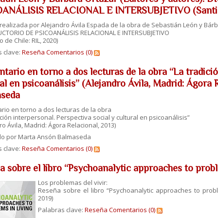
ANÁLISIS RELACIONAL E INTERSUBJETIVO (Santiago
ealizada por Alejandro Ávila Espada de la obra de Sebastián León y Bárb
CTORIO DE PSICOANÁLISIS RELACIONAL E INTERSUBJETIVO
 de Chile: RIL, 2020)
s clave:
Reseña
Comentarios (0)
tario en torno a dos lecturas de la obra “La tradició
ral en psicoanálisis” (Alejandro Ávila, Madrid: Ágora
aseda
io en torno a dos lecturas de la obra
ición interpersonal. Perspectiva social y cultural en psicoanálisis”
ro Ávila, Madrid: Ágora Relacional, 2013)
do por Marta Ansón Balmaseda
s clave:
Reseña
Comentarios (0)
a sobre el libro “Psychoanalytic approaches to probl
Los problemas del vivir:
Reseña sobre el libro “Psychoanalytic approaches to probl
2019)
Palabras clave:
Reseña
Comentarios (0)