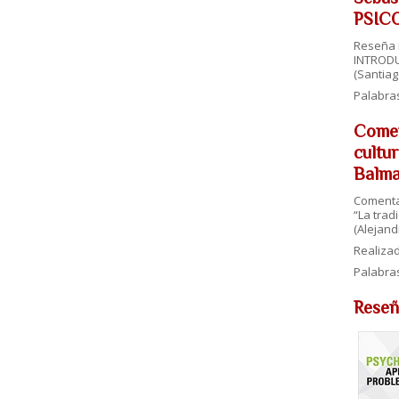
PSICO
Reseña r
INTRODU
(Santiago
Palabra
Comen
cultu
Balm
Comentar
“La trad
(Alejand
Realiza
Palabra
Reseñ