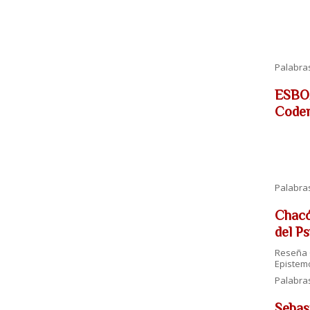
Palabra
ESBOZ
Coder
Palabra
Chacó
del Ps
Reseña C
Epistemo
Palabra
Sebas