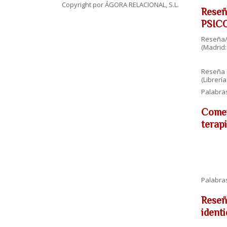
Copyright por ÁGORA RELACIONAL, S.L.
Reseñ
PSICO
Reseña/
(Madrid:
Reseña r
(Librerí
Palabra
Comen
terapi
Palabra
Reseña
identi