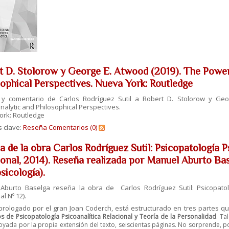
t D. Stolorow y George E. Atwood (2019). The Powe
sophical Perspectives. Nueva York: Routledge
y comentario de Carlos Rodríguez Sutil a Robert D. Stolorow y Ge
alytic and Philosophical Perspectives.
ork: Routledge
s clave:
Reseña
Comentarios (0)
a de la obra Carlos Rodríguez Sutil: Psicopatología P
ional, 2014). Reseña realizada por Manuel Aburto Bas
sicología).
Aburto Baselga reseña la obra de Carlos Rodríguez Sutil: Psicopatolo
l Nº 12).
, prologado por el gran Joan Coderch, está estructurado en tres partes q
s de Psicopatología Psicoanalítica Relacional y Teoría de la Personalidad
. Ta
poyada por la propia extensión del texto,
seiscientas páginas. No sorprende, po