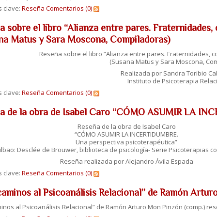
s clave:
Reseña
Comentarios (0)
 sobre el libro “Alianza entre pares. Fraternidades, 
na Matus y Sara Moscona, Compiladoras)
Reseña sobre el libro “Alianza entre pares. Fraternidades, co
(Susana Matus y Sara Moscona, Com
Realizada por Sandra Toribio Ca
Instituto de Psicoterapia Relac
s clave:
Reseña
Comentarios (0)
a de la obra de Isabel Caro “CÓMO ASUMIR LA I
Reseña de la obra de Isabel Caro
“CÓMO ASUMIR LA INCERTIDUMBRE.
Una perspectiva psicoterapéutica”
ilbao: Desclée de Brouwer, biblioteca de psicología- Serie Psicoterapias cog
Reseña realizada por Alejandro Ávila Espada
s clave:
Reseña
Comentarios (0)
caminos al Psicoanálisis Relacional” de Ramón Artu
inos al Psicoanálisis Relacional” de Ramón Arturo Mon Pinzón (comp.) re