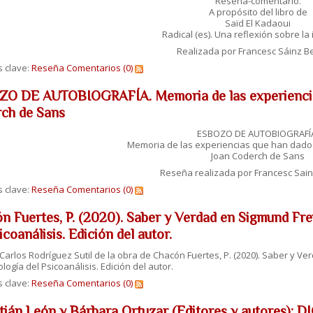
Reseña-comentario.
A propósito del libro de
Saïd El Kadaoui
Radical (es). Una reflexión sobre la 
Realizada por Francesc Sáinz B
s clave:
Reseña
Comentarios (0)
O DE AUTOBIOGRAFÍA. Memoria de las experiencias 
ch de Sans
ESBOZO DE AUTOBIOGRAFÍ
Memoria de las experiencias que han dado 
Joan Coderch de Sans
Reseña realizada por Francesc Sai
s clave:
Reseña
Comentarios (0)
n Fuertes, P. (2020). Saber y Verdad en Sigmund Fre
icoanálisis. Edición del autor.
arlos Rodríguez Sutil de la obra de Chacón Fuertes, P. (2020). Saber y Ve
logía del Psicoanálisis. Edición del autor.
s clave:
Reseña
Comentarios (0)
tián León y Bárbara Ortuzar (Editores y autores