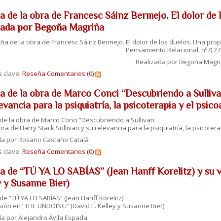
a de la obra de Francesc Sáinz Bermejo. El dolor de l
zada por Begoña Magriña
ña de la obra de Francesc Sáinz Bermejo. El dolor de los duelos. Una prop
Pensamiento Relacional, nº7) 27
Realizada por Begoña Magr
s clave:
Reseña
Comentarios (0)
a de la obra de Marco Conci “Descubriendo a Sullivan
evancia para la psiquiatría, la psicoterapia y el psi
e la obra de Marco Conci “Descubriendo a Sullivan.
bra de Harry Stack Sullivan y su relevancia para la psiquiatría, la psicote
da por Rosario Castaño Català
s clave:
Reseña
Comentarios (0)
a de “TÚ YA LO SABÍAS” (Jean Hanff Korelitz) y su
y y Susanne Bier)
e “TÚ YA LO SABÍAS” (Jean Hanff Korelitz)
sión en “THE UNDOING” (David E. Kelley y Susanne Bier)
a por Alejandro Ávila Espada