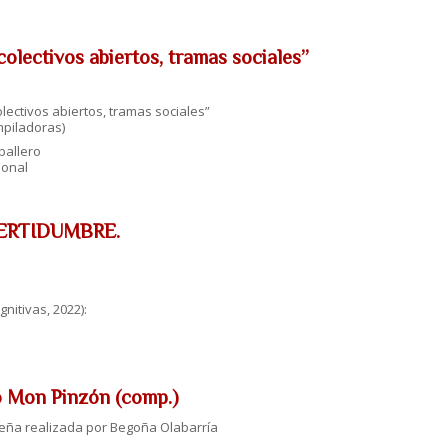
colectivos abiertos, tramas sociales”
lectivos abiertos, tramas sociales”
piladoras)
ballero
ional
NCERTIDUMBRE.
nitivas, 2022):
ro Mon Pinzón (comp.)
seña realizada por Begoña Olabarría