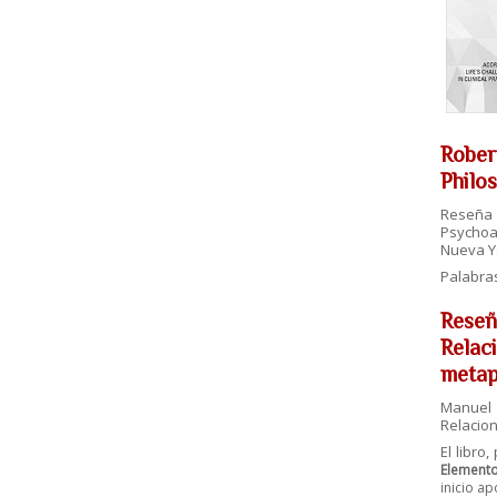
Rober
Philo
Reseña 
Psychoan
Nueva Y
Palabra
Reseñ
Relac
metap
Manuel 
Relaciona
El libro
Elemento
inicio a